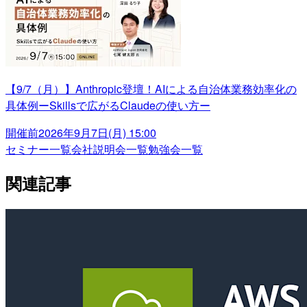
【9/7（月）】Anthropic登壇！AIによる自治体業務効率化の
具体例ーSkillsで広がるClaudeの使い方ー
開催前
2026年9月7日(月) 15:00
セミナー一覧
会社説明会一覧
勉強会一覧
関連記事