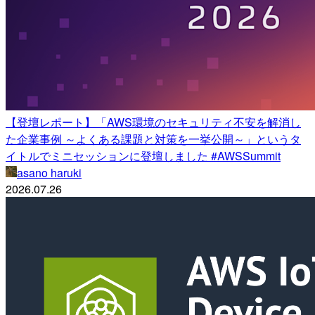
【登壇レポート】「AWS環境のセキュリティ不安を解消し
た企業事例 ～よくある課題と対策を一挙公開～」というタ
イトルでミニセッションに登壇しました #AWSSummit
asano haruki
2026.07.26