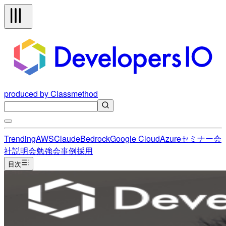
produced by Classmethod
Trending
AWS
Claude
Bedrock
Google Cloud
Azure
セミナー
会
社説明会
勉強会
事例
採用
目次