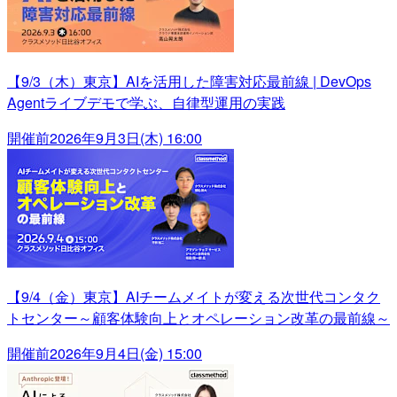
【9/3（木）東京】AIを活用した障害対応最前線 | DevOps
Agentライブデモで学ぶ、自律型運用の実践
開催前
2026年9月3日(木) 16:00
【9/4（金）東京】AIチームメイトが変える次世代コンタク
トセンター～顧客体験向上とオペレーション改革の最前線～
開催前
2026年9月4日(金) 15:00