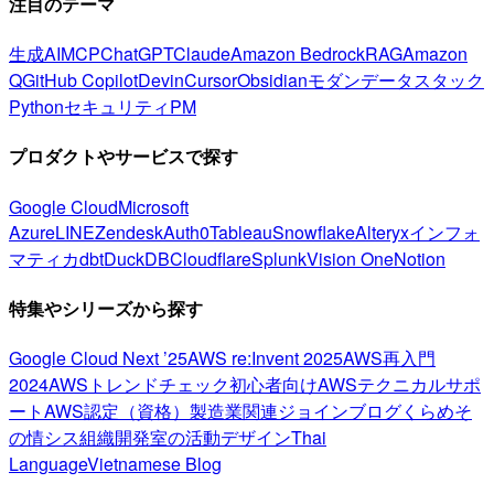
注目のテーマ
生成AI
MCP
ChatGPT
Claude
Amazon Bedrock
RAG
Amazon
Q
GitHub Copilot
Devin
Cursor
Obsidian
モダンデータスタック
Python
セキュリティ
PM
プロダクトやサービスで探す
Google Cloud
Microsoft
Azure
LINE
Zendesk
Auth0
Tableau
Snowflake
Alteryx
インフォ
マティカ
dbt
DuckDB
Cloudflare
Splunk
Vision One
Notion
特集やシリーズから探す
Google Cloud Next ’25
AWS re:Invent 2025
AWS再入門
2024
AWSトレンドチェック
初心者向け
AWSテクニカルサポ
ート
AWS認定（資格）
製造業関連
ジョインブログ
くらめそ
の情シス
組織開発室の活動
デザイン
Thai
Language
Vietnamese Blog