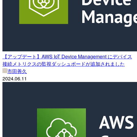
【アップデート】AWS IoT Device Management にデバイス
接続メトリクスの監視ダッシュボードが追加されました
市田善久
2024.06.11