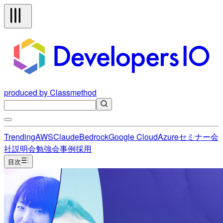
produced by Classmethod
Trending
AWS
Claude
Bedrock
Google Cloud
Azure
セミナー
会
社説明会
勉強会
事例
採用
目次