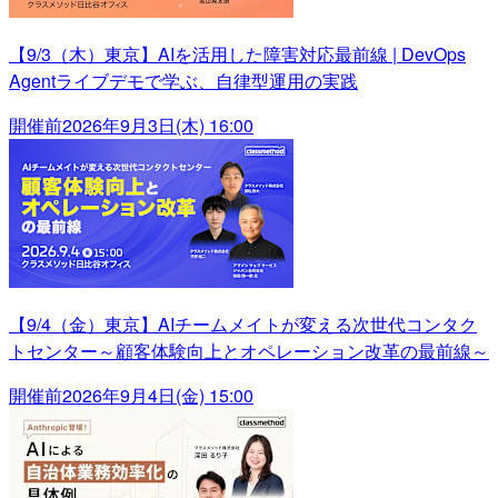
【9/3（木）東京】AIを活用した障害対応最前線 | DevOps
Agentライブデモで学ぶ、自律型運用の実践
開催前
2026年9月3日(木) 16:00
【9/4（金）東京】AIチームメイトが変える次世代コンタク
トセンター～顧客体験向上とオペレーション改革の最前線～
開催前
2026年9月4日(金) 15:00