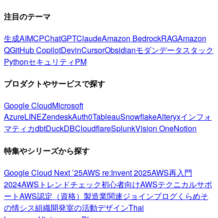
注目のテーマ
生成AI
MCP
ChatGPT
Claude
Amazon Bedrock
RAG
Amazon
Q
GitHub Copilot
Devin
Cursor
Obsidian
モダンデータスタック
Python
セキュリティ
PM
プロダクトやサービスで探す
Google Cloud
Microsoft
Azure
LINE
Zendesk
Auth0
Tableau
Snowflake
Alteryx
インフォ
マティカ
dbt
DuckDB
Cloudflare
Splunk
Vision One
Notion
特集やシリーズから探す
Google Cloud Next ’25
AWS re:Invent 2025
AWS再入門
2024
AWSトレンドチェック
初心者向け
AWSテクニカルサポ
ート
AWS認定（資格）
製造業関連
ジョインブログ
くらめそ
の情シス
組織開発室の活動
デザイン
Thai