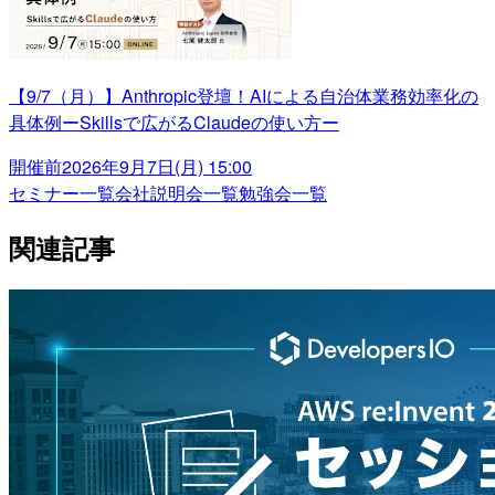
【9/7（月）】Anthropic登壇！AIによる自治体業務効率化の
具体例ーSkillsで広がるClaudeの使い方ー
開催前
2026年9月7日(月) 15:00
セミナー一覧
会社説明会一覧
勉強会一覧
関連記事