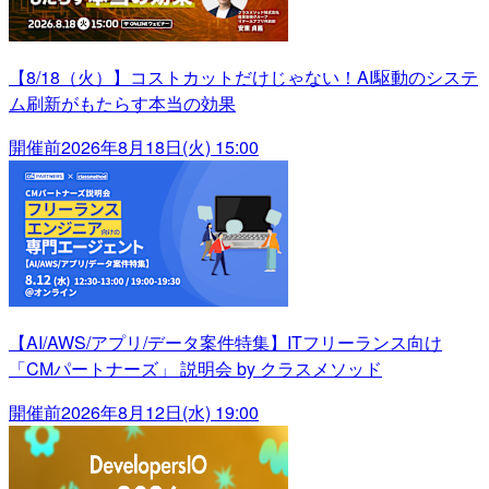
【8/18（火）】コストカットだけじゃない！AI駆動のシステ
ム刷新がもたらす本当の効果
開催前
2026年8月18日(火) 15:00
【AI/AWS/アプリ/データ案件特集】ITフリーランス向け
「CMパートナーズ」 説明会 by クラスメソッド
開催前
2026年8月12日(水) 19:00