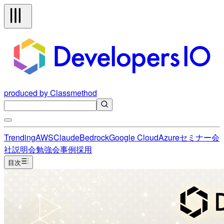
produced by Classmethod
Trending
AWS
Claude
Bedrock
Google Cloud
Azure
セミナー
会
社説明会
勉強会
事例
採用
目次