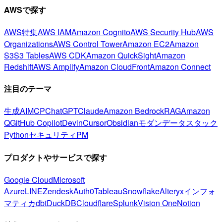
AWSで探す
AWS特集
AWS IAM
Amazon Cognito
AWS Security Hub
AWS
Organizations
AWS Control Tower
Amazon EC2
Amazon
S3
S3 Tables
AWS CDK
Amazon QuickSight
Amazon
Redshift
AWS Amplify
Amazon CloudFront
Amazon Connect
注目のテーマ
生成AI
MCP
ChatGPT
Claude
Amazon Bedrock
RAG
Amazon
Q
GitHub Copilot
Devin
Cursor
Obsidian
モダンデータスタック
Python
セキュリティ
PM
プロダクトやサービスで探す
Google Cloud
Microsoft
Azure
LINE
Zendesk
Auth0
Tableau
Snowflake
Alteryx
インフォ
マティカ
dbt
DuckDB
Cloudflare
Splunk
Vision One
Notion