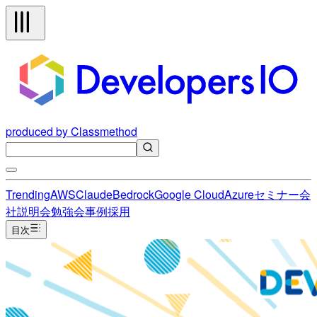
produced by Classmethod
Trending
AWS
Claude
Bedrock
Google Cloud
Azure
セミナー
会
社説明会
勉強会
事例
採用
目次