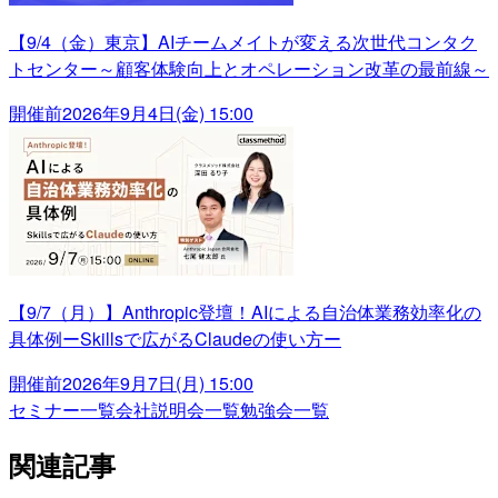
【9/4（金）東京】AIチームメイトが変える次世代コンタク
トセンター～顧客体験向上とオペレーション改革の最前線～
開催前
2026年9月4日(金) 15:00
【9/7（月）】Anthropic登壇！AIによる自治体業務効率化の
具体例ーSkillsで広がるClaudeの使い方ー
開催前
2026年9月7日(月) 15:00
セミナー一覧
会社説明会一覧
勉強会一覧
関連記事