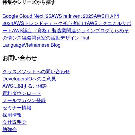
特集やシリーズから探す
Google Cloud Next ’25
AWS re:Invent 2025
AWS再入門
2024
AWSトレンドチェック
初心者向け
AWSテクニカルサポ
ート
AWS認定（資格）
製造業関連
ジョインブログ
くらめそ
の情シス
組織開発室の活動
デザイン
Thai
Language
Vietnamese Blog
お問い合わせ
クラスメソッドへの問い合わせ
DevelopersIOへのご意見
AWSに関するご相談
資料ダウンロード
メールマガジン登録
セミナー情報
採用情報
会社説明会
勉強会