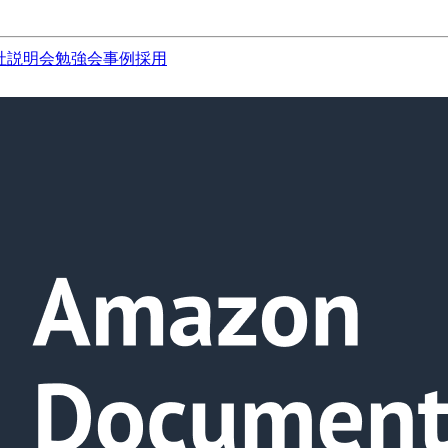
社説明会
勉強会
事例
採用