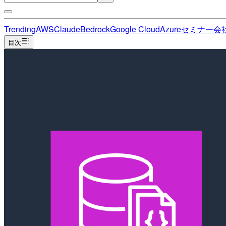
Trending
AWS
Claude
Bedrock
Google Cloud
Azure
セミナー
会
目次