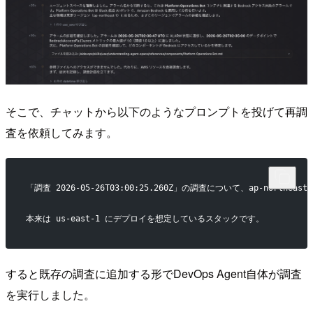
そこで、チャットから以下のようなプロンプトを投げて再調
査を依頼してみます。
「調査 2026-05-26T03:00:25.260Z」の調査について、ap-northea
本来は us-east-1 にデプロイを想定しているスタックです。
すると既存の調査に追加する形でDevOps Agent自体が調査
を実行しました。