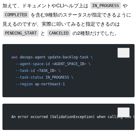
加えて、ドキュメントやCLIヘルプ上は
や
IN_PROGRESS
を含む9種類のステータスが指定できるように
COMPLETED
見えるのですが、実際に叩いてみると指定できるのは
と
の2種類だけでした。
PENDING_START
CANCELED
aws
 devops-agent
 update-backlog-task
 \
  --agent-space-id
 <
AGENT_SPACE_I
D
>
 \
  --task-id
 <
TASK_I
D
>
 \
  --task-status
 IN_PROGRESS
 \
  --region
 ap-northeast-1
An error occurred (ValidationException) when calling the U