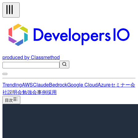
produced by Classmethod
Trending
AWS
Claude
Bedrock
Google Cloud
Azure
セミナー
会
社説明会
勉強会
事例
採用
目次