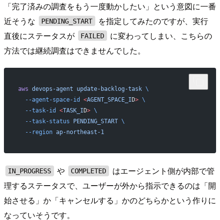
「完了済みの調査をもう一度動かしたい」という意図に一番
近そうな
を指定してみたのですが、実行
PENDING_START
直後にステータスが
に変わってしまい、こちらの
FAILED
方法では継続調査はできませんでした。
aws
 devops-agent
 update-backlog-task
 \
  --agent-space-id
 <
AGENT_SPACE_I
D
>
 \
  --task-id
 <
TASK_I
D
>
 \
  --task-status
 PENDING_START
 \
  --region
 ap-northeast-1
や
はエージェント側が内部で管
IN_PROGRESS
COMPLETED
理するステータスで、ユーザーが外から指示できるのは「開
始させる」か「キャンセルする」かのどちらかという作りに
なっていそうです。