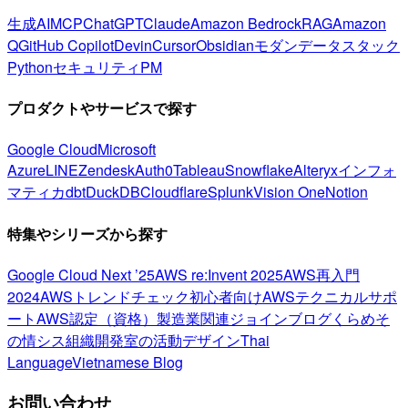
生成AI
MCP
ChatGPT
Claude
Amazon Bedrock
RAG
Amazon
Q
GitHub Copilot
Devin
Cursor
Obsidian
モダンデータスタック
Python
セキュリティ
PM
プロダクトやサービスで探す
Google Cloud
Microsoft
Azure
LINE
Zendesk
Auth0
Tableau
Snowflake
Alteryx
インフォ
マティカ
dbt
DuckDB
Cloudflare
Splunk
Vision One
Notion
特集やシリーズから探す
Google Cloud Next ’25
AWS re:Invent 2025
AWS再入門
2024
AWSトレンドチェック
初心者向け
AWSテクニカルサポ
ート
AWS認定（資格）
製造業関連
ジョインブログ
くらめそ
の情シス
組織開発室の活動
デザイン
Thai
Language
Vietnamese Blog
お問い合わせ