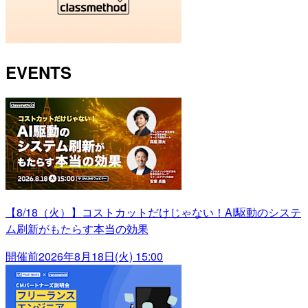
EVENTS
【8/18（火）】コストカットだけじゃない！AI駆動のシステ
ム刷新がもたらす本当の効果
開催前
2026年8月18日(火) 15:00