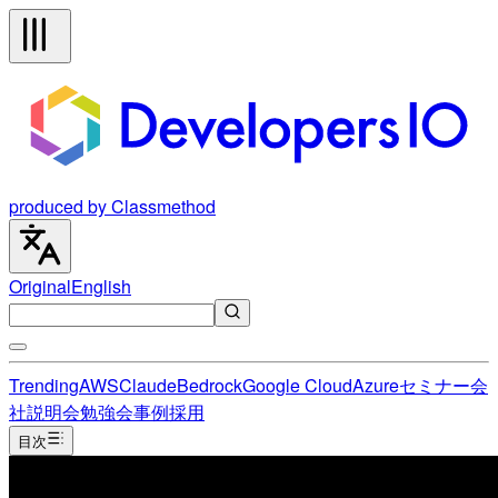
produced by Classmethod
Original
English
Trending
AWS
Claude
Bedrock
Google Cloud
Azure
セミナー
会
社説明会
勉強会
事例
採用
目次