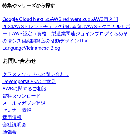
特集やシリーズから探す
Google Cloud Next ’25
AWS re:Invent 2025
AWS再入門
2024
AWSトレンドチェック
初心者向け
AWSテクニカルサポ
ート
AWS認定（資格）
製造業関連
ジョインブログ
くらめそ
の情シス
組織開発室の活動
デザイン
Thai
Language
Vietnamese Blog
お問い合わせ
クラスメソッドへの問い合わせ
DevelopersIOへのご意見
AWSに関するご相談
資料ダウンロード
メールマガジン登録
セミナー情報
採用情報
会社説明会
勉強会