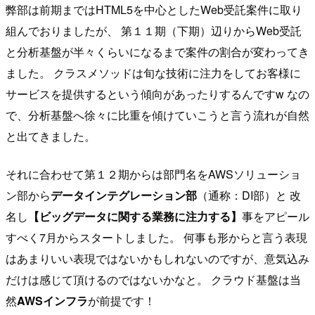
弊部は前期まではHTML5を中心としたWeb受託案件に取り
組んでおりましたが、 第１１期（下期）辺りからWeb受託
と分析基盤が半々くらいになるまで案件の割合が変わってき
ました。 クラスメソッドは旬な技術に注力をしてお客様に
サービスを提供するという傾向があったりするんですw なの
で、分析基盤へ徐々に比重を傾けていこうと言う流れが自然
と出てきました。
それに合わせて第１２期からは部門名をAWSソリューショ
ン部から
データインテグレーション部
（通称：DI部）と 改
名し
【ビッグデータに関する業務に注力する】
事をアピール
すべく7月からスタートしました。 何事も形からと言う表現
はあまりいい表現ではないかもしれないのですが、意気込み
だけは感じて頂けるのではないかなと。 クラウド基盤は当
然
AWSインフラ
が前提です！