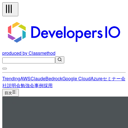
produced by Classmethod
Trending
AWS
Claude
Bedrock
Google Cloud
Azure
セミナー
会
社説明会
勉強会
事例
採用
目次