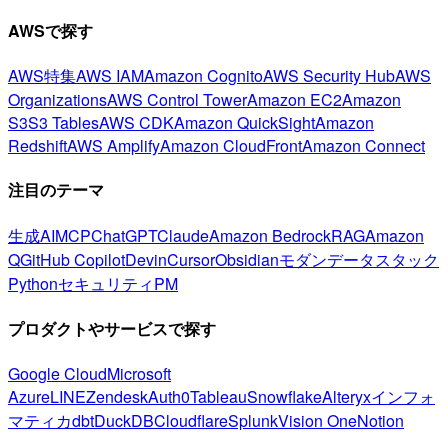
AWSで探す
AWS特集
AWS IAM
Amazon Cognito
AWS Security Hub
AWS
Organizations
AWS Control Tower
Amazon EC2
Amazon
S3
S3 Tables
AWS CDK
Amazon QuickSight
Amazon
Redshift
AWS Amplify
Amazon CloudFront
Amazon Connect
注目のテーマ
生成AI
MCP
ChatGPT
Claude
Amazon Bedrock
RAG
Amazon
Q
GitHub Copilot
Devin
Cursor
Obsidian
モダンデータスタック
Python
セキュリティ
PM
プロダクトやサービスで探す
Google Cloud
Microsoft
Azure
LINE
Zendesk
Auth0
Tableau
Snowflake
Alteryx
インフォ
マティカ
dbt
DuckDB
Cloudflare
Splunk
Vision One
Notion