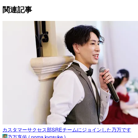
関連記事
カスタマーサクセス部SREチームにジョインした乃万です
乃万享佑 ( noma kyosuke )