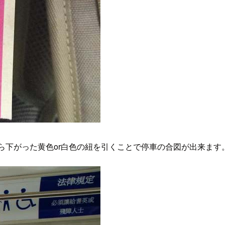
ぶら下がった黄色or白色の紐を引くことで停車の合図が出来ます