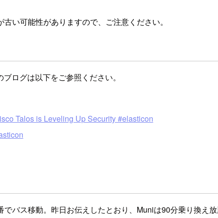
が古い可能性がありますので、ご注意ください。
のブログは以下をご参照ください。
o Talos is Leveling Up Security #elasticon
asticon
i30番でバス移動。昨日お伝えしたとおり、Muniは90分乗り