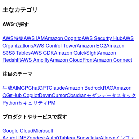
主なカテゴリ
AWSで探す
AWS特集
AWS IAM
Amazon Cognito
AWS Security Hub
AWS
Organizations
AWS Control Tower
Amazon EC2
Amazon
S3
S3 Tables
AWS CDK
Amazon QuickSight
Amazon
Redshift
AWS Amplify
Amazon CloudFront
Amazon Connect
注目のテーマ
生成AI
MCP
ChatGPT
Claude
Amazon Bedrock
RAG
Amazon
Q
GitHub Copilot
Devin
Cursor
Obsidian
モダンデータスタック
Python
セキュリティ
PM
プロダクトやサービスで探す
Google Cloud
Microsoft
Azure
LINE
Zendesk
Auth0
Tableau
Snowflake
Alteryx
インフォ