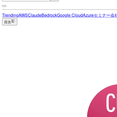
Trending
AWS
Claude
Bedrock
Google Cloud
Azure
セミナー
会
目次