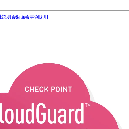
社説明会
勉強会
事例
採用