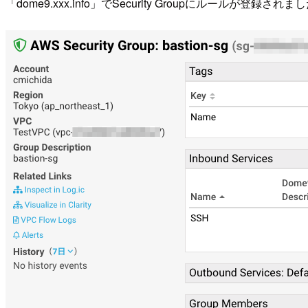
「dome9.xxx.info」でSecurity Groupにルールが登録されま