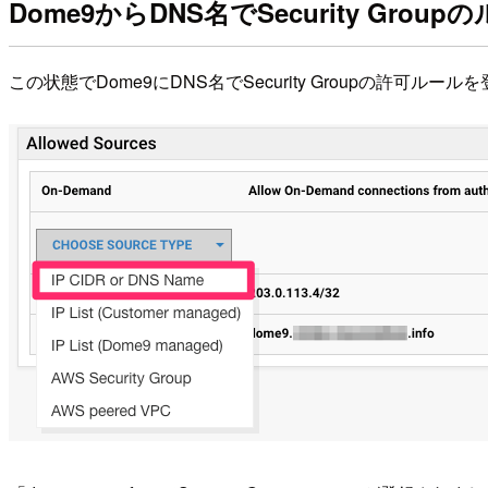
Dome9からDNS名でSecurity Grou
この状態でDome9にDNS名でSecurity Groupの許可ルー