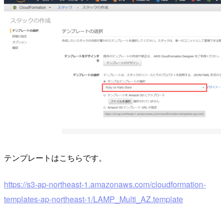
テンプレートはこちらです。
https://s3-ap-northeast-1.amazonaws.com/cloudformation-
templates-ap-northeast-1/LAMP_Multi_AZ.template