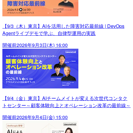
【9/3（木）東京】AIを活用した障害対応最前線 | DevOps
Agentライブデモで学ぶ、自律型運用の実践
開催前
2026年9月3日(木) 16:00
【9/4（金）東京】AIチームメイトが変える次世代コンタク
トセンター～顧客体験向上とオペレーション改革の最前線～
開催前
2026年9月4日(金) 15:00