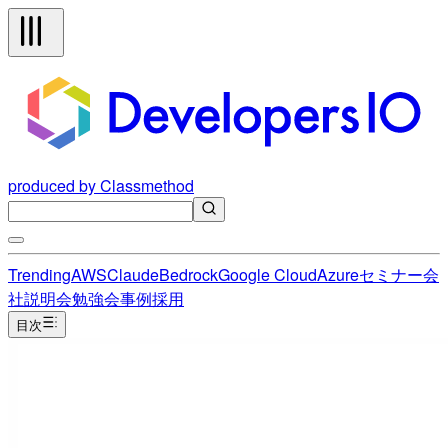
produced by Classmethod
Trending
AWS
Claude
Bedrock
Google Cloud
Azure
セミナー
会
社説明会
勉強会
事例
採用
目次