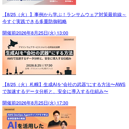
【8/25（火）】事例から学ぶ！ランサムウェア対策最前線～
今すぐ実践できる多重防御戦略
開催前
2026年8月25日(火) 13:00
【8/25（火）札幌】生成AIを“会社の武器”にする方法〜AWS
で加速するデータ分析と、安全に導入する仕組み〜
開催前
2026年8月25日(火) 17:30