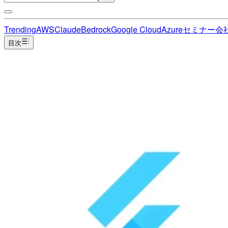
Trending
AWS
Claude
Bedrock
Google Cloud
Azure
セミナー
会
目次