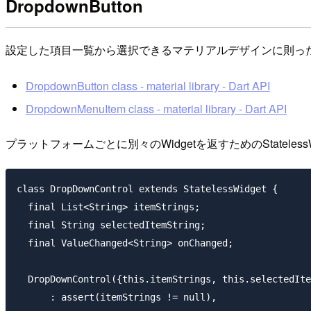
DropdownButton
設定した項目一覧から選択できるマテリアルデザインに則ったボタ
DropdownButton class - material library - Dart API
DropdownMenuItem class - material library - Dart API
プラットフォームごとに別々のWidgetを返すためのStatel
class DropDownControl extends StatelessWidget {

  final List<String> itemStrings;

  final String selectedItemString;

  final ValueChanged<String> onChanged;

  DropDownControl({this.itemStrings, this.selectedIte
      : assert(itemStrings != null),
