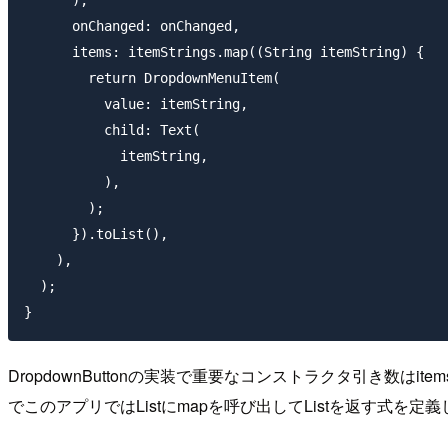
      onChanged: onChanged,

      items: itemStrings.map((String itemString) {

        return DropdownMenuItem(

          value: itemString,

          child: Text(

            itemString,

          ),

        );

      }).toList(),

    ),

  );

DropdownButtonの実装で重要なコンストラクタ引き数はitemsと
でこのアプリではList
にmapを呼び出してList
を返す式を定義