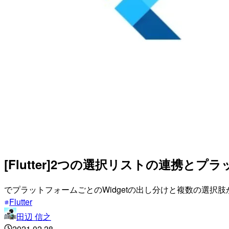
[Flutter]2つの選択リストの連携とプ
でプラットフォームごとのWidgetの出し分けと複数の選択肢か
Flutter
田辺 信之
2021.02.28