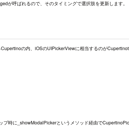
hangedが呼ばれるので、そのタイミングで選択肢を更新します。
noの内、iOSのUIPickerViewに相当するのがCupertinote
時に_showModalPickerというメソッド経由でCupertinoP