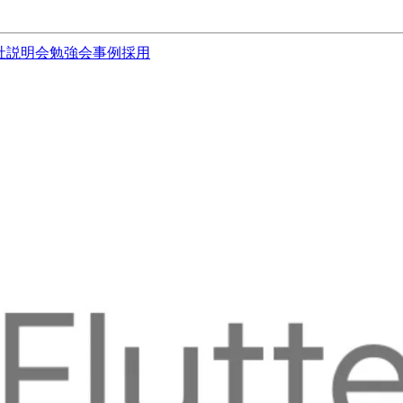
社説明会
勉強会
事例
採用