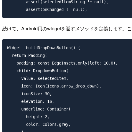
        assert(selectedItemString != null),

続けて、Android用のwidgetを返すメソッドを定義します。ここでD
Widget _buildDropDownButton() {

  return Padding(

    padding: const EdgeInsets.only(left: 10.0),

    child: DropdownButton(

      value: selectedItem,

      icon: Icon(Icons.arrow_drop_down),

      iconSize: 30,

      elevation: 16,

      underline: Container(

        height: 2,

        color: Colors.grey,

      ),
