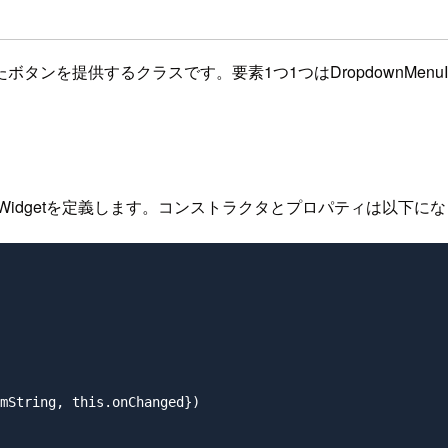
ンを提供するクラスです。要素1つ1つはDropdownMenu
essWidgetを定義します。コンストラクタとプロパティは以下に
mString, this.onChanged})
