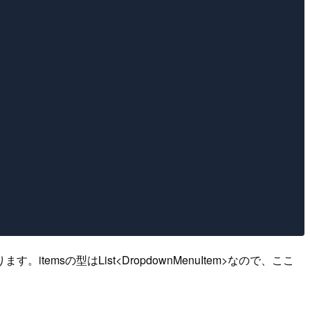
itemsの型はList<DropdownMenuItem
>なので、ここ