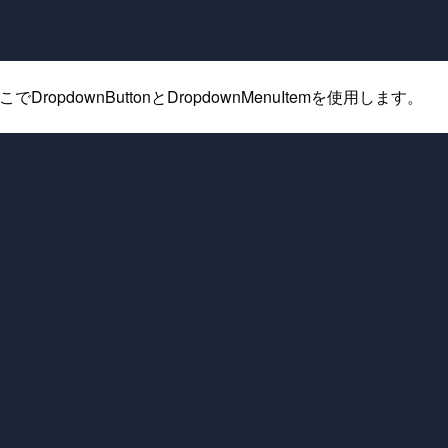
ropdownButtonとDropdownMenuItemを使用します。