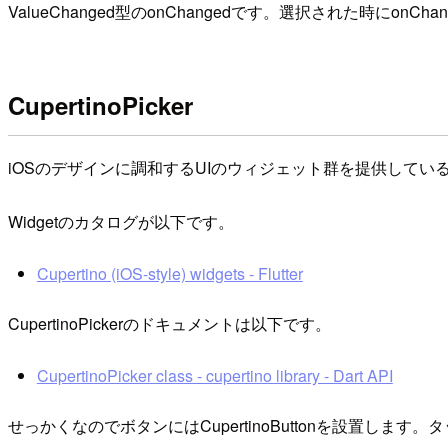
ValueChanged
型のonChangedです。選択された時にonC
CupertinoPicker
iOSのデザインに調和するUIのウィジェット群を提供しているCuperti
Widgetのカタログが以下です。
Cupertino (iOS-style) widgets - Flutter
CupertinoPickerのドキュメントは以下です。
CupertinoPicker class - cupertino library - Dart API
せっかくなのでボタンにはCupertinoButtonを設置します。タップ