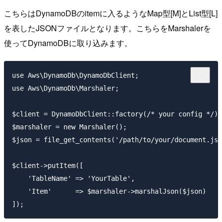
こちらはDynamoDBのitemに入るようなMap型[M]とList型[L]
を表したJSONファイルとなります。こちらをMarshalerを
使ってDynamoDBに取り込みます。
use Aws\DynamoDb\DynamoDbClient;

use Aws\DynamoDb\Marshaler;

$client = DynamoDbClient::factory(/* your config */);

$marshaler = new Marshaler();

$json = file_get_contents('/path/to/your/document.jso
$client->putItem([

    'TableName' => 'YourTable',

    'Item'      => $marshaler->marshalJson($json)
