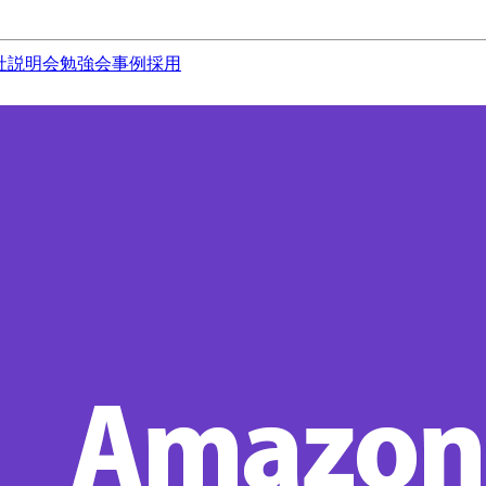
社説明会
勉強会
事例
採用