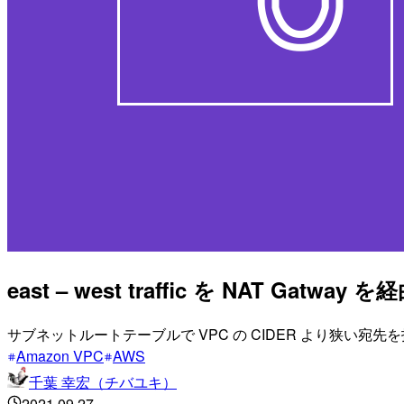
east – west traffic を NAT
サブネットルートテーブルで VPC の CIDER より狭い宛先
Amazon VPC
AWS
千葉 幸宏（チバユキ）
2021.09.27