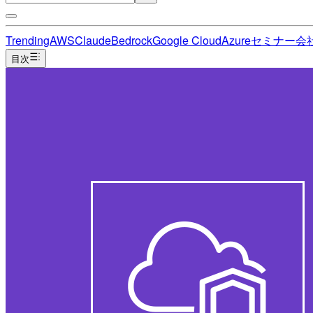
Trending
AWS
Claude
Bedrock
Google Cloud
Azure
セミナー
会
目次