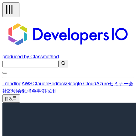
produced by Classmethod
Trending
AWS
Claude
Bedrock
Google Cloud
Azure
セミナー
会
社説明会
勉強会
事例
採用
目次