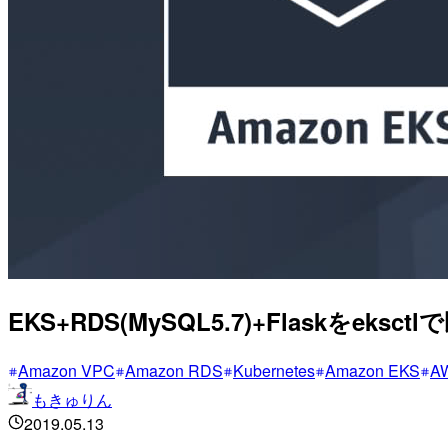
EKS+RDS(MySQL5.7)+Flaskをek
Amazon VPC
Amazon RDS
Kubernetes
Amazon EKS
A
もきゅりん
2019.05.13