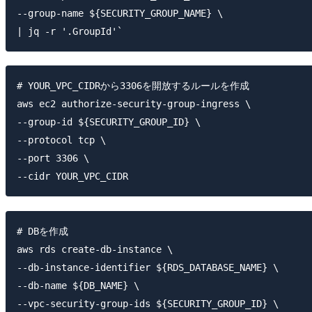
--group-name ${SECURITY_GROUP_NAME} \

# YOUR_VPC_CIDRから3306を開放するルールを作成

aws ec2 authorize-security-group-ingress \

--group-id ${SECURITY_GROUP_ID} \

--protocol tcp \

--port 3306 \

# DBを作成

aws rds create-db-instance \

--db-instance-identifier ${RDS_DATABASE_NAME} \

--db-name ${DB_NAME} \

--vpc-security-group-ids ${SECURITY_GROUP_ID} \
