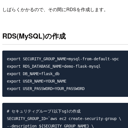
しばらくかかるので、その間にRDSを作成します。
RDS(MySQL)の作成
export SECURITY_GROUP_NAME=mysql-from-default-vpc

export RDS_DATABASE_NAME=demo-flask-mysql

export DB_NAME=flask_db

export USER_NAME=YOUR_NAME

# セキュリティグループ(以下sg)の作成

SECURITY_GROUP_ID=`aws ec2 create-security-group \

--description ${SECURITY_GROUP_NAME} \
