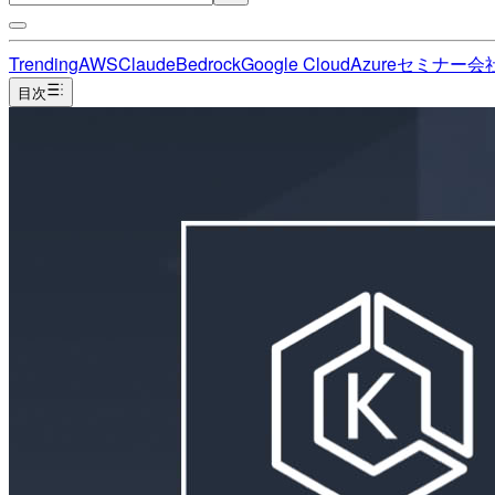
Trending
AWS
Claude
Bedrock
Google Cloud
Azure
セミナー
会
目次