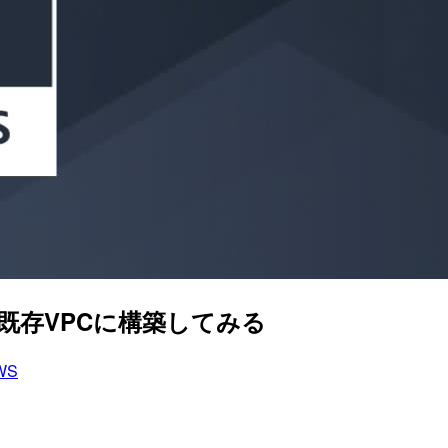
sctlで既存VPCに構築してみる
WS