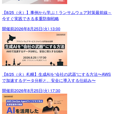
【8/25（火）】事例から学ぶ！ランサムウェア対策最前線～
今すぐ実践できる多重防御戦略
開催前
2026年8月25日(火) 13:00
【8/25（火）札幌】生成AIを“会社の武器”にする方法〜AWS
で加速するデータ分析と、安全に導入する仕組み〜
開催前
2026年8月25日(火) 17:30