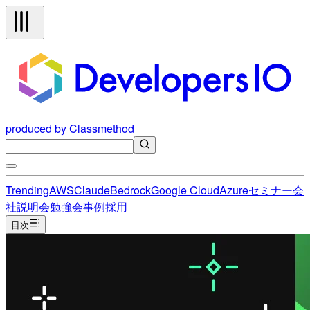
produced by Classmethod
Trending
AWS
Claude
Bedrock
Google Cloud
Azure
セミナー
会
社説明会
勉強会
事例
採用
目次