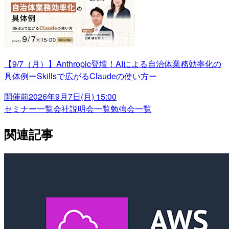
【9/7（月）】Anthropic登壇！AIによる自治体業務効率化の
具体例ーSkillsで広がるClaudeの使い方ー
開催前
2026年9月7日(月) 15:00
セミナー一覧
会社説明会一覧
勉強会一覧
関連記事