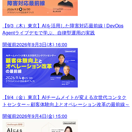
【9/3（木）東京】AIを活用した障害対応最前線 | DevOps
Agentライブデモで学ぶ、自律型運用の実践
開催前
2026年9月3日(木) 16:00
【9/4（金）東京】AIチームメイトが変える次世代コンタク
トセンター～顧客体験向上とオペレーション改革の最前線～
開催前
2026年9月4日(金) 15:00