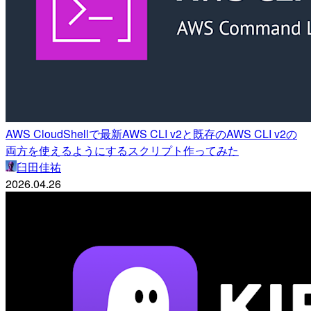
AWS CloudShellで最新AWS CLI v2と既存のAWS CLI v2の
両方を使えるようにするスクリプト作ってみた
臼田佳祐
2026.04.26