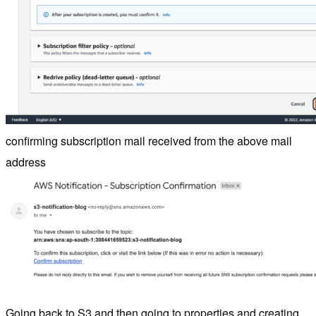
confirming subscription mail received from the above mail
address
Going back to S3 and then going to properties and creating