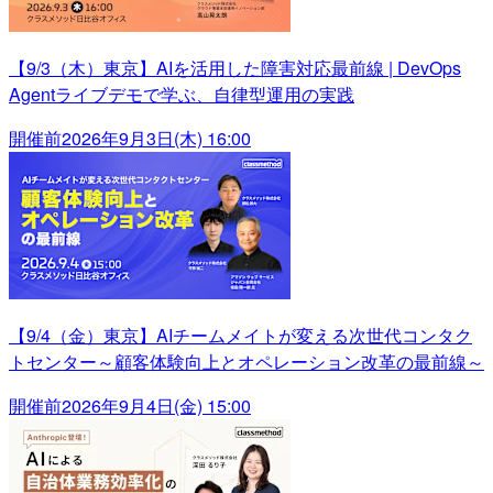
【9/3（木）東京】AIを活用した障害対応最前線 | DevOps
Agentライブデモで学ぶ、自律型運用の実践
開催前
2026年9月3日(木) 16:00
【9/4（金）東京】AIチームメイトが変える次世代コンタク
トセンター～顧客体験向上とオペレーション改革の最前線～
開催前
2026年9月4日(金) 15:00