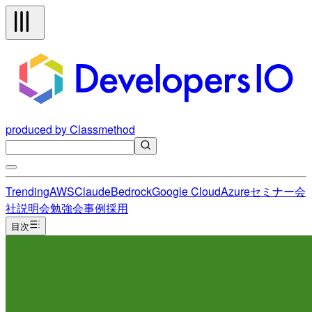
produced by Classmethod
Trending
AWS
Claude
Bedrock
Google Cloud
Azure
セミナー
会
社説明会
勉強会
事例
採用
目次