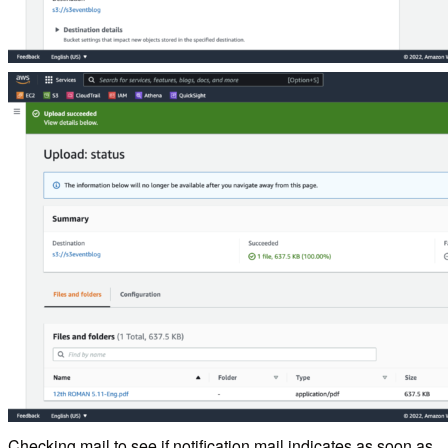
Checking mail to see if notification mail indicates as soon as