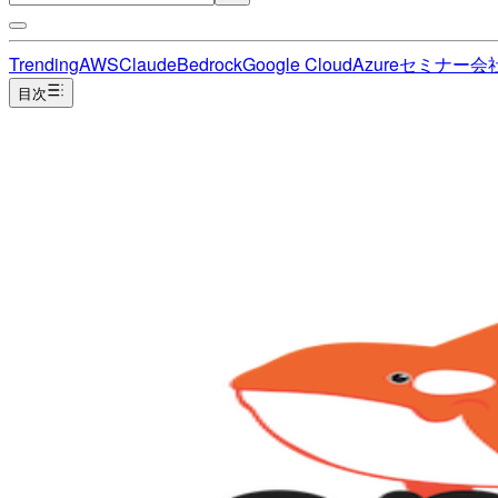
Trending
AWS
Claude
Bedrock
Google Cloud
Azure
セミナー
会
目次