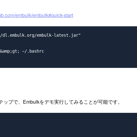
thub.com/embulk/embulk#quick-start
/dl.embulk.org/embulk-latest.jar"

&amp;gt; ~/.bashrc

のステップで、Embulkをデモ実行してみることが可能です。