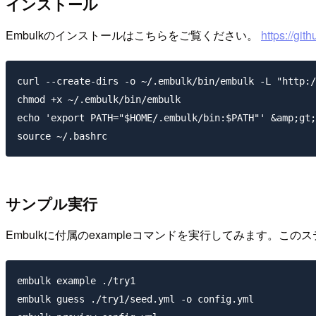
インストール
Embulkのインストールはこちらをご覧ください。
https://gi
curl --create-dirs -o ~/.embulk/bin/embulk -L "http:/
chmod +x ~/.embulk/bin/embulk

echo 'export PATH="$HOME/.embulk/bin:$PATH"' &amp;gt;
source ~/.bashrc
サンプル実行
Embulkに付属のexampleコマンドを実行してみます。こ
embulk example ./try1

embulk guess ./try1/seed.yml -o config.yml
