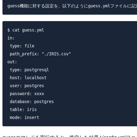
guess機能に対する設定を、以下のようにguess.ymlファイ
$ cat guess.yml 

in:

 type: file

 path_prefix: "./IRIS.csv"

out:

 type: postgresql

 host: localhost

 user: postgres

 password: xxxx

 database: postgres

 table: iris

 mode: insert