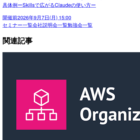
具体例ーSkillsで広がるClaudeの使い方ー
開催前
2026年9月7日(月) 15:00
セミナー一覧
会社説明会一覧
勉強会一覧
関連記事