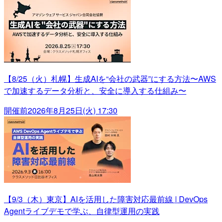
【8/25（火）札幌】生成AIを“会社の武器”にする方法〜AWS
で加速するデータ分析と、安全に導入する仕組み〜
開催前
2026年8月25日(火) 17:30
【9/3（木）東京】AIを活用した障害対応最前線 | DevOps
Agentライブデモで学ぶ、自律型運用の実践