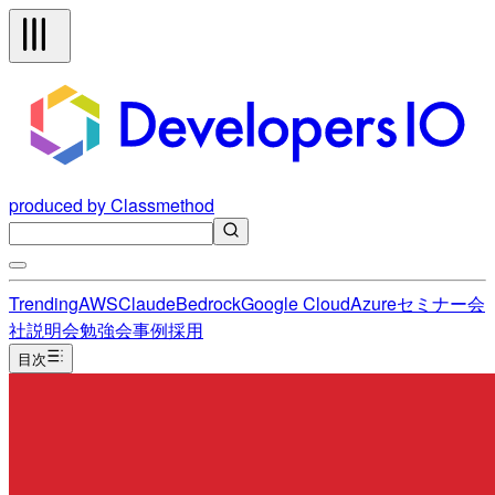
produced by Classmethod
Trending
AWS
Claude
Bedrock
Google Cloud
Azure
セミナー
会
社説明会
勉強会
事例
採用
目次