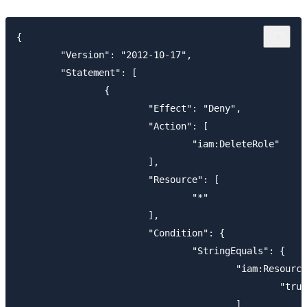
{

	"Version": "2012-10-17",

	"Statement": [

		{

			"Effect": "Deny",

			"Action": [

				"iam:DeleteRole"

			],

			"Resource": [

				"*"

			],

			"Condition": {

				"StringEquals": {

					"iam:ResourceTag/DeleteProtection": [

						"true"

					]
