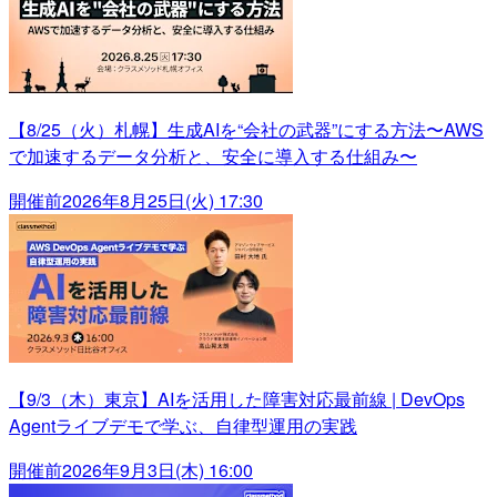
【8/25（火）札幌】生成AIを“会社の武器”にする方法〜AWS
で加速するデータ分析と、安全に導入する仕組み〜
開催前
2026年8月25日(火) 17:30
【9/3（木）東京】AIを活用した障害対応最前線 | DevOps
Agentライブデモで学ぶ、自律型運用の実践
開催前
2026年9月3日(木) 16:00