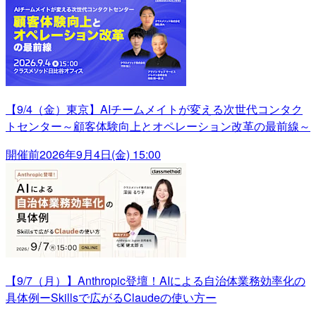
【9/4（金）東京】AIチームメイトが変える次世代コンタク
トセンター～顧客体験向上とオペレーション改革の最前線～
開催前
2026年9月4日(金) 15:00
【9/7（月）】Anthropic登壇！AIによる自治体業務効率化の
具体例ーSkillsで広がるClaudeの使い方ー