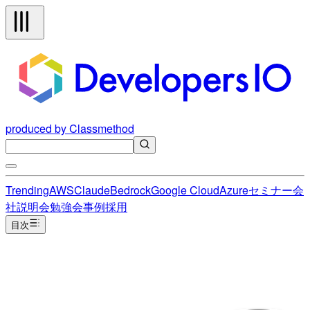
produced by Classmethod
Trending
AWS
Claude
Bedrock
Google Cloud
Azure
セミナー
会
社説明会
勉強会
事例
採用
目次