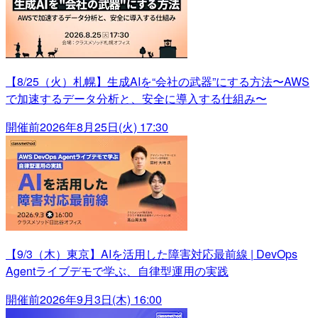
【8/25（火）札幌】生成AIを“会社の武器”にする方法〜AWS
で加速するデータ分析と、安全に導入する仕組み〜
開催前
2026年8月25日(火) 17:30
【9/3（木）東京】AIを活用した障害対応最前線 | DevOps
Agentライブデモで学ぶ、自律型運用の実践
開催前
2026年9月3日(木) 16:00