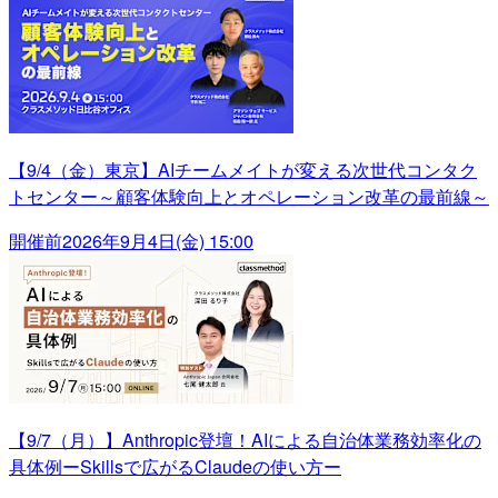
【9/4（金）東京】AIチームメイトが変える次世代コンタク
トセンター～顧客体験向上とオペレーション改革の最前線～
開催前
2026年9月4日(金) 15:00
【9/7（月）】Anthropic登壇！AIによる自治体業務効率化の
具体例ーSkillsで広がるClaudeの使い方ー