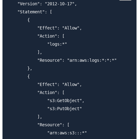
    "Version": "2012-10-17",

    "Statement": [

        {

            "Effect": "Allow",

            "Action": [

                "logs:*"

            ],

            "Resource": "arn:aws:logs:*:*:*"

        },

        {

            "Effect": "Allow",

            "Action": [

                "s3:GetObject",

                "s3:PutObject"

            ],

            "Resource": [

                "arn:aws:s3:::*"
