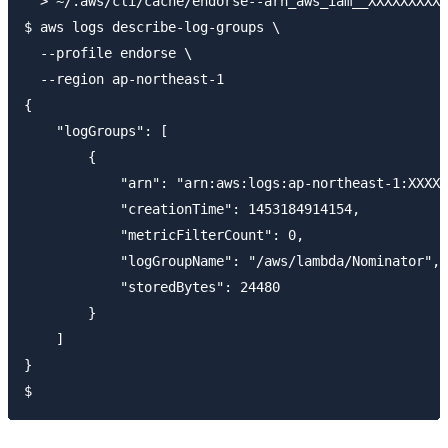
  > ~/.aws/cli/cache/endorse--arn_aws_iam__XXXXXXXXXX
$ aws logs describe-log-groups \

  --profile endorse \

  --region ap-northeast-1

{

    "logGroups": [

        {

            "arn": "arn:aws:logs:ap-northeast-1:XXXXX
            "creationTime": 1453184914154,

            "metricFilterCount": 0,

            "logGroupName": "/aws/lambda/Nominator",

            "storedBytes": 24480

        }

    ]

}
