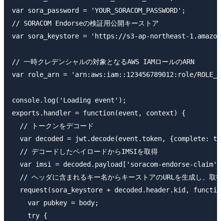
var sora_password = 'YOUR_SORACOM_PASSWORD';

// SORACOM Endorseの検証用公開キーストア

var sora_keystore = 'https://s3-ap-northeast-1.amazon
// 一時クレデンシャルの対象となるAWS IAMロールのARN

var role_arn = 'arn:aws:iam::123456789012:role/ROLE_N
console.log('Loading event');

exports.handler = function(event, context) {

  // トークンをデコード

  var decoded = jwt.decode(event.token, {complete: tr
  // デコードしたペイロードからIMSIを取得

  var imsi = decoded.payload['soracom-endorse-claim']
  // ヘッダに含まれるキー名からキーストアのURLを生成し、取得
  request(sora_keystore + decoded.header.kid, functio
    var pubkey = body;

    try {
