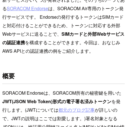
る
SORACOM Endorse
は、SORACOM Air専用のトークン発
行サービスです。 Endorseの発行するトークンはSIMカード
と対応付けることができるため、トークンに対応する外部
Webサービスに送ることで、
SIMカードと外部Webサービス
の認証連携
を構成することができます。今回は、おなじみ
AWS APIとの認証連携の例をご紹介します。
概要
SORACOM Endorseは、SORACOM所有の秘密鍵を用いた
JWT(JSON Web Token)形式の電子署名済みトークン
を発
行します。(JWTについては
都元のブログ記事
が詳しいの
で、JWTの説明はここでは割愛します。)署名対象となる
JSONには、検証用公開鍵ファイル名とIMSIなどAir SIMの情