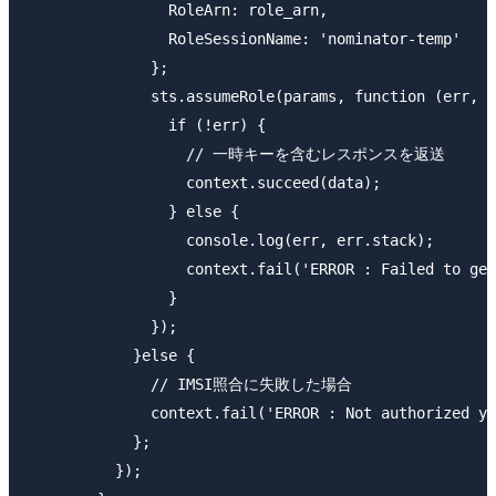
                RoleArn: role_arn,

                RoleSessionName: 'nominator-temp'

              };

              sts.assumeRole(params, function (err, d
                if (!err) {

                  // 一時キーを含むレスポンスを返送

                  context.succeed(data);

                } else {

                  console.log(err, err.stack);

                  context.fail('ERROR : Failed to get
                }

              });

            }else {

              // IMSI照合に失敗した場合

              context.fail('ERROR : Not authorized yo
            };

          });
