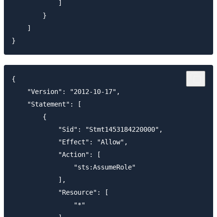
            ]

        }

    ]

{

    "Version": "2012-10-17",

    "Statement": [

        {

            "Sid": "Stmt1453184220000",

            "Effect": "Allow",

            "Action": [

                "sts:AssumeRole"

            ],

            "Resource": [

                "*"
