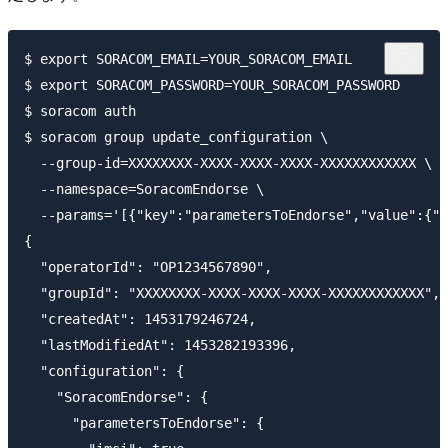
$ export SORACOM_EMAIL=YOUR_SORACOM_EMAIL

$ export SORACOM_PASSWORD=YOUR_SORACOM_PASSWORD

$ soracom auth

$ soracom group update_configuration \

  --group-id=XXXXXXXX-XXXX-XXXX-XXXX-XXXXXXXXXXXX \

  --namespace=SoracomEndorse \

  --params='[{"key":"parametersToEndorse","value":{"i
{

  "operatorId": "OP1234567890",

  "groupId": "XXXXXXXX-XXXX-XXXX-XXXX-XXXXXXXXXXXX",

  "createdAt": 1453179246724,

  "lastModifiedAt": 1453282193396,

  "configuration": {

    "SoracomEndorse": {

      "parametersToEndorse": {
