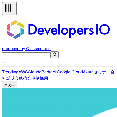
produced by Classmethod
Trending
AWS
Claude
Bedrock
Google Cloud
Azure
セミナー
会
社説明会
勉強会
事例
採用
目次