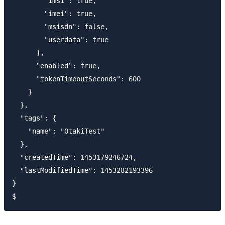
        "imsi": true,

        "imei": true,

        "msisdn": false,

        "userdata": true

      },

      "enabled": true,

      "tokenTimeoutSeconds": 600

    }

  },

  "tags": {

    "name": "OtakiTest"

  },

  "createdTime": 1453179246724,

  "lastModifiedTime": 1453282193396

}
