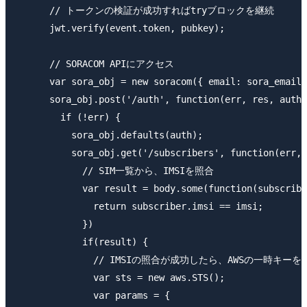
      // トークンの検証が成功すればtryブロックを継続

      jwt.verify(event.token, pubkey);

      // SORACOM APIにアクセス

      var sora_obj = new soracom({ email: sora_email,
      sora_obj.post('/auth', function(err, res, auth)
        if (!err) {

          sora_obj.defaults(auth);

          sora_obj.get('/subscribers', function(err, 
            // SIM一覧から、IMSIを照合

            var result = body.some(function(subscribe
              return subscriber.imsi == imsi;

            })

            if(result) {

              // IMSIの照合が成功したら、AWSの一時キーを取
              var sts = new aws.STS();

              var params = {
