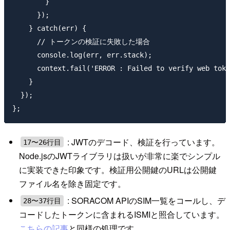
        }

      });

    } catch(err) {

      // トークンの検証に失敗した場合

      console.log(err, err.stack);

      context.fail('ERROR : Failed to verify web toke
    }

  });

: JWTのデコード、検証を行っています。
17〜26行目
Node.jsのJWTライブラリは扱いが非常に楽でシンプル
に実装できた印象です。検証用公開鍵のURLは公開鍵
ファイル名を除き固定です。
: SORACOM APIのSIM一覧をコールし、デ
28〜37行目
コードしたトークンに含まれるISMIと照合しています。
こちらの記事
と同様の処理です。