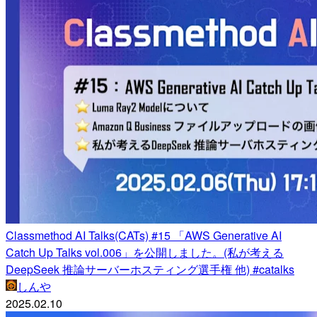
Classmethod AI Talks(CATs) #15 「AWS Generative AI
Catch Up Talks vol.006」を公開しました。(私が考える
DeepSeek 推論サーバーホスティング選手権 他) #catalks
しんや
2025.02.10