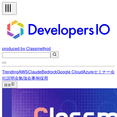
produced by Classmethod
Trending
AWS
Claude
Bedrock
Google Cloud
Azure
セミナー
会
社説明会
勉強会
事例
採用
目次