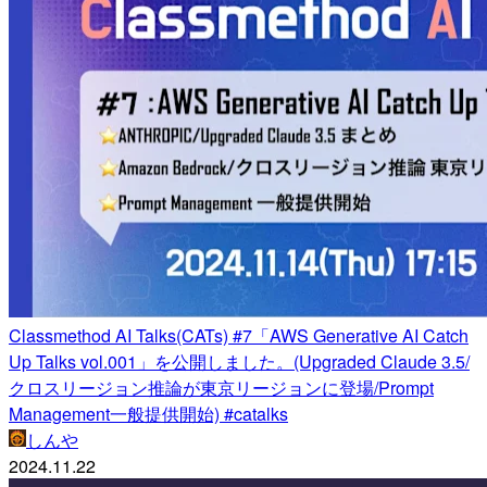
Classmethod AI Talks(CATs) #7「AWS Generative AI Catch
Up Talks vol.001」を公開しました。(Upgraded Claude 3.5/
クロスリージョン推論が東京リージョンに登場/Prompt
Management一般提供開始) #catalks
しんや
2024.11.22