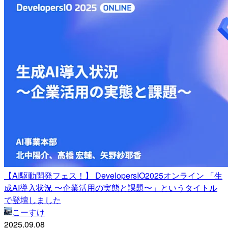
【AI駆動開発フェス！】 DevelopersIO2025オンライン 「生
成AI導入状況 〜企業活用の実態と課題〜」というタイトル
で登壇しました
こーすけ
2025.09.08