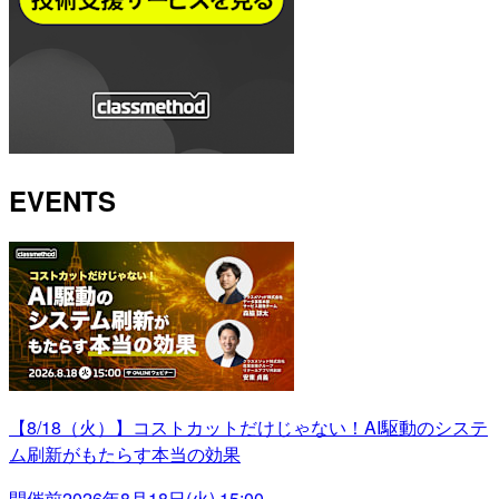
EVENTS
【8/18（火）】コストカットだけじゃない！AI駆動のシステ
ム刷新がもたらす本当の効果
開催前
2026年8月18日(火) 15:00