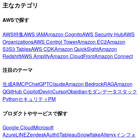
主なカテゴリ
AWSで探す
AWS特集
AWS IAM
Amazon Cognito
AWS Security Hub
AWS
Organizations
AWS Control Tower
Amazon EC2
Amazon
S3
S3 Tables
AWS CDK
Amazon QuickSight
Amazon
Redshift
AWS Amplify
Amazon CloudFront
Amazon Connect
注目のテーマ
生成AI
MCP
ChatGPT
Claude
Amazon Bedrock
RAG
Amazon
Q
GitHub Copilot
Devin
Cursor
Obsidian
モダンデータスタック
Python
セキュリティ
PM
プロダクトやサービスで探す
Google Cloud
Microsoft
Azure
LINE
Zendesk
Auth0
Tableau
Snowflake
Alteryx
インフォ