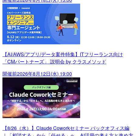
【AI/AWS/アプリ/データ案件特集】ITフリーランス向け
「CMパートナーズ」 説明会 by クラスメソッド
開催前
2026年8月12日(水) 19:00
【8/26（水）】Claude Coworkセミナー バックオフィス編
｜「相談する」から「任せる」へ、AI活用の考え方と進め方