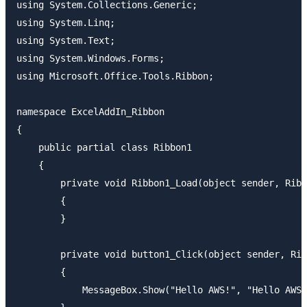
using System.Collections.Generic;

using System.Linq;

using System.Text;

using System.Windows.Forms;

using Microsoft.Office.Tools.Ribbon;

namespace ExcelAddIn_Ribbon

{

    public partial class Ribbon1

    {

        private void Ribbon1_Load(object sender, Ribb
        {

        }

        private void button1_Click(object sender, Rib
        {

            MessageBox.Show("Hello AWS!", "Hello AWS 