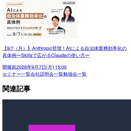
【9/7（月）】Anthropic登壇！AIによる自治体業務効率化の
具体例ーSkillsで広がるClaudeの使い方ー
開催前
2026年9月7日(月) 15:00
セミナー一覧
会社説明会一覧
勉強会一覧
関連記事