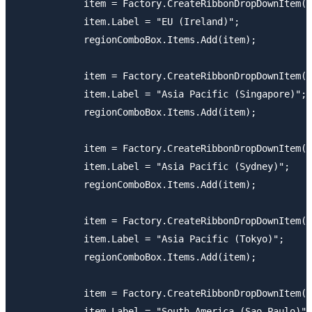
            item = Factory.CreateRibbonDropDownItem()
            item.Label = "EU (Ireland)";

            regionComboBox.Items.Add(item);

            item = Factory.CreateRibbonDropDownItem()
            item.Label = "Asia Pacific (Singapore)";

            regionComboBox.Items.Add(item);

            item = Factory.CreateRibbonDropDownItem()
            item.Label = "Asia Pacific (Sydney)";

            regionComboBox.Items.Add(item);

            item = Factory.CreateRibbonDropDownItem()
            item.Label = "Asia Pacific (Tokyo)";

            regionComboBox.Items.Add(item);

            item = Factory.CreateRibbonDropDownItem()
            item.Label = "South America (Sao Paulo)";
