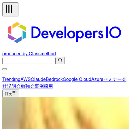
produced by Classmethod
Trending
AWS
Claude
Bedrock
Google Cloud
Azure
セミナー
会
社説明会
勉強会
事例
採用
目次