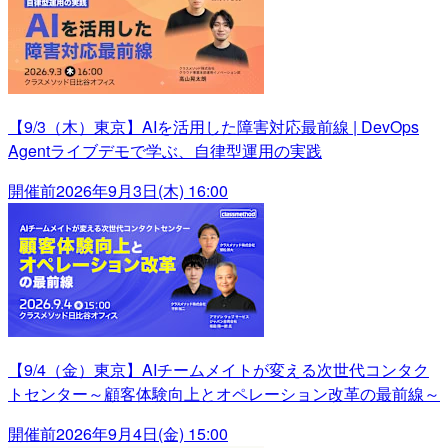
【9/3（木）東京】AIを活用した障害対応最前線 | DevOps
Agentライブデモで学ぶ、自律型運用の実践
開催前
2026年9月3日(木) 16:00
【9/4（金）東京】AIチームメイトが変える次世代コンタク
トセンター～顧客体験向上とオペレーション改革の最前線～
開催前
2026年9月4日(金) 15:00