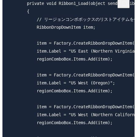
        private void Ribbon1_Load(object sender, Ribb
        {

            // リージョンコンボボックスのリストアイテムを
            RibbonDropDownItem item;

            item = Factory.CreateRibbonDropDownItem()
            item.Label = "US East (Northern Virginia)
            regionComboBox.Items.Add(item);

            item = Factory.CreateRibbonDropDownItem()
            item.Label = "US West (Oregon)";

            regionComboBox.Items.Add(item);

            item = Factory.CreateRibbonDropDownItem()
            item.Label = "US West (Northern Californi
            regionComboBox.Items.Add(item);
