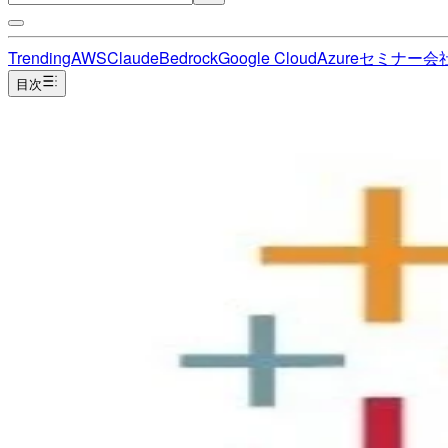
Trending
AWS
Claude
Bedrock
Google Cloud
Azure
セミナー
会
目次