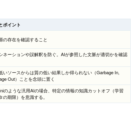
とポイント
源の存在を確認すること
シネーションや誤解釈を防ぐ。AIが参照した文脈が適切かを確認
低いソースからは質の低い結果しか得られない（Garbage In,
bage Out）ことを念頭に置く
miniのような汎用AIの場合、特定の情報の知識カットオフ（学習
タの期限）を意識する。