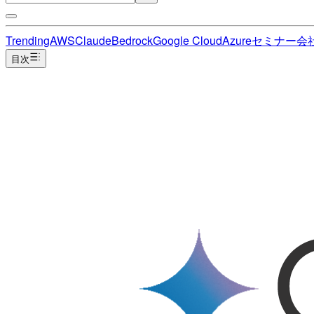
Trending
AWS
Claude
Bedrock
Google Cloud
Azure
セミナー
会
目次