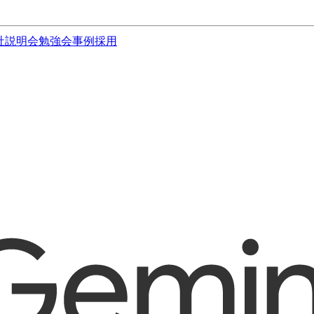
社説明会
勉強会
事例
採用