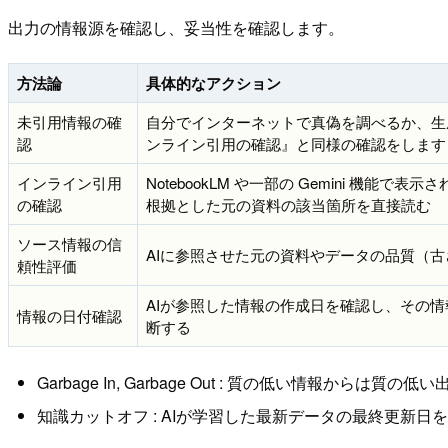
出力の情報源を確認し、妥当性を確認します。
方法論
具体的なアクション
未引用情報の確
自分でインターネットで真偽を調べるか、生
認
ンライン引用の確認』と同様の確認をします
インライン引用
NotebookLM や一部の Gemini 機
の確認
根拠とした元の資料の該当箇所を直接読む
ソース情報の信
AIに参照させた元の資料やデータの品質（
頼性評価
AIが参照した情報の作成日を確認し、その
情報の日付確認
断する
Garbage In, Garbage Out : 質の低い情報か
知識カットオフ : AIが学習した最新データの最終更新