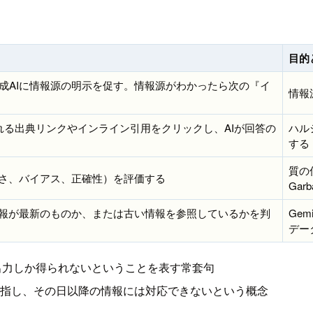
目的
成AIに情報源の明示を促す。情報源がわかったら次の『イ
情報
能で表示される出典リンクやインライン引用をクリックし、AIが回答の
ハル
する
質の
古さ、バイアス、正確性）を評価する
Gar
情報が最新のものか、または古い情報を参照しているかを判
Ge
デー
らは質の低い出力しか得られないということを表す常套句
日を指し、その日以降の情報には対応できないという概念