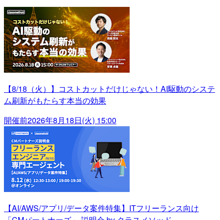
【8/18（火）】コストカットだけじゃない！AI駆動のシステ
ム刷新がもたらす本当の効果
開催前
2026年8月18日(火) 15:00
【AI/AWS/アプリ/データ案件特集】ITフリーランス向け
「CMパートナーズ」 説明会 by クラスメソッド