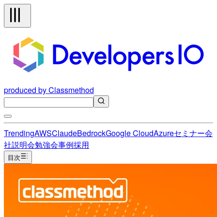
produced by Classmethod
Trending
AWS
Claude
Bedrock
Google Cloud
Azure
セミナー
会
社説明会
勉強会
事例
採用
目次