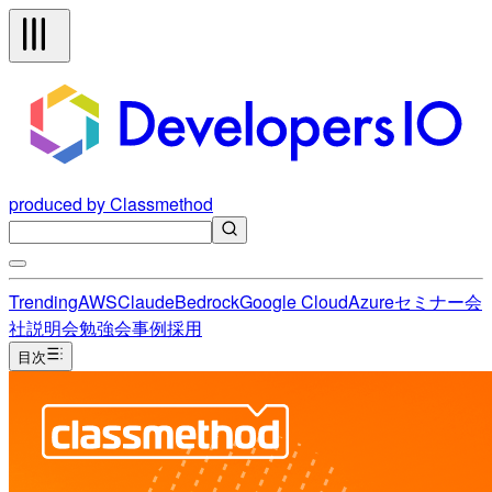
produced by Classmethod
Trending
AWS
Claude
Bedrock
Google Cloud
Azure
セミナー
会
社説明会
勉強会
事例
採用
目次