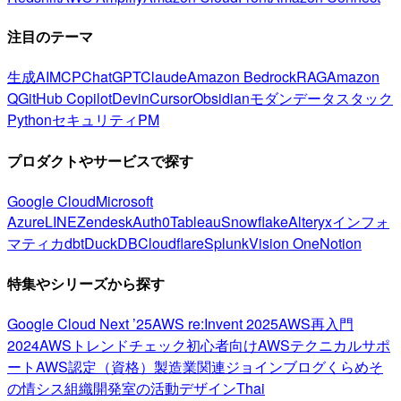
注目のテーマ
生成AI
MCP
ChatGPT
Claude
Amazon Bedrock
RAG
Amazon
Q
GitHub Copilot
Devin
Cursor
Obsidian
モダンデータスタック
Python
セキュリティ
PM
プロダクトやサービスで探す
Google Cloud
Microsoft
Azure
LINE
Zendesk
Auth0
Tableau
Snowflake
Alteryx
インフォ
マティカ
dbt
DuckDB
Cloudflare
Splunk
Vision One
Notion
特集やシリーズから探す
Google Cloud Next ’25
AWS re:Invent 2025
AWS再入門
2024
AWSトレンドチェック
初心者向け
AWSテクニカルサポ
ート
AWS認定（資格）
製造業関連
ジョインブログ
くらめそ
の情シス
組織開発室の活動
デザイン
Thai