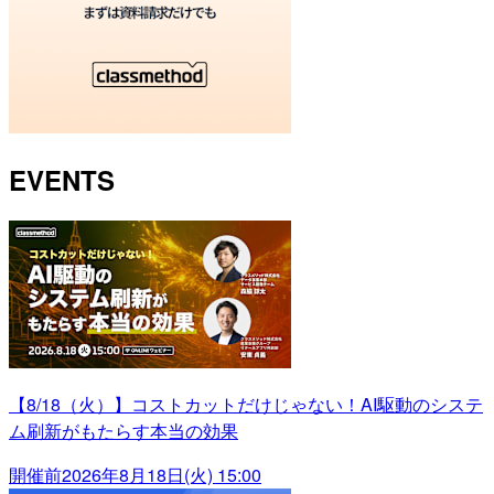
EVENTS
【8/18（火）】コストカットだけじゃない！AI駆動のシステ
ム刷新がもたらす本当の効果
開催前
2026年8月18日(火) 15:00