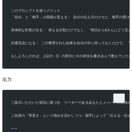
このプロンプトを使うメリット
「自分」と「相手」の両面が見える： 自分の伝え方のクセと、相手の受け
具体的な対策が出る： 単なる分類だけでなく、「明日からAさんにどう言
共通言語になる： この整理された結果を自分の中に持っておくだけで、「
もしよろしければ、上記の {} の部分に今の状況を書き込んで教えていた
出力
ご提示いただいた状況に基づき、リーダーであるあなたとメンバーの皆様の
ご自身の「率直さ」という強みを活かしつつ、相手によって「伝える・伝え
---