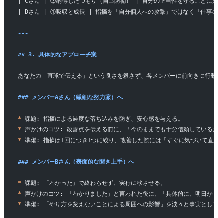
| Cさん | ③納得したつもり（自己防衛） | 自分の正当性を守ること
| Dさん | ①吸収と成長 | 指摘を「自分個人への攻撃」ではなく「仕
---
## 3. 具体的なアプローチ案
あなたの「直球で伝える」という良さを殺さず、各メンバーに前向きに行動
### メンバーAさん（繊細な努力家）へ
*
 課題: 指摘による過度な落ち込みを防ぎ、安心感を与える。
*
 声かけのコツ: 改善点を伝える前に、「今のままでも十分信頼している
*
 準備: 指摘は1回につき1つに絞り、改善した際には「すぐに気づいて
### メンバーBさん（表面的な聞き上手）へ
*
 課題: 「わかった」で終わらせず、実行に移させる。
*
 声かけのコツ: 「わかりました」と言われた後に、「具体的に、明日か
*
 準備: 「やり方を変えないことによる周囲への影響」を淡々と事実とし