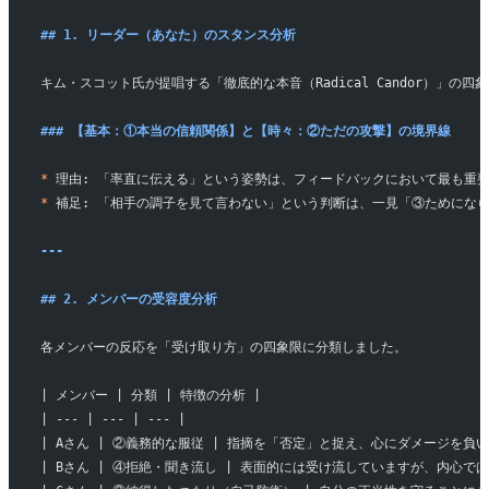
## 1. リーダー（あなた）のスタンス分析
キム・スコット氏が提唱する「徹底的な本音（Radical Candor）」
### 【基本：①本当の信頼関係】と【時々：②ただの攻撃】の境界線
*
 理由: 「率直に伝える」という姿勢は、フィードバックにおいて最も
*
 補足: 「相手の調子を見て言わない」という判断は、一見「③ためにな
---
## 2. メンバーの受容度分析
各メンバーの反応を「受け取り方」の四象限に分類しました。
| メンバー | 分類 | 特徴の分析 |
| --- | --- | --- |
| Aさん | ②義務的な服従 | 指摘を「否定」と捉え、心にダメージを
| Bさん | ④拒絶・聞き流し | 表面的には受け流していますが、内心