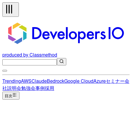
produced by Classmethod
Trending
AWS
Claude
Bedrock
Google Cloud
Azure
セミナー
会
社説明会
勉強会
事例
採用
目次