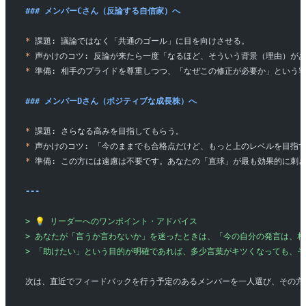
### メンバーCさん（反論する自信家）へ
*
 課題: 議論ではなく「共通のゴール」に目を向けさせる。
*
 声かけのコツ: 反論が来たら一度「なるほど、そういう背景（理由）が
*
 準備: 相手のプライドを尊重しつつ、「なぜこの修正が必要か」という
### メンバーDさん（ポジティブな成長株）へ
*
 課題: さらなる高みを目指してもらう。
*
 声かけのコツ: 「今のままでも合格点だけど、もっと上のレベルを目指
*
 準備: この方には遠慮は不要です。あなたの「直球」が最も効果的に刺
---
> 💡 リーダーへのワンポイント・アドバイス
> あなたが「言うか言わないか」を迷ったときは、「今の自分の発言は、
> 「助けたい」という目的が明確であれば、多少言葉がキツくなっても、
次は、直近でフィードバックを行う予定のあるメンバーを一人選び、その方