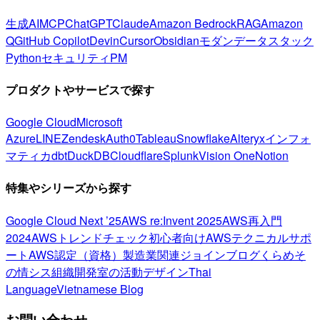
生成AI
MCP
ChatGPT
Claude
Amazon Bedrock
RAG
Amazon
Q
GitHub Copilot
Devin
Cursor
Obsidian
モダンデータスタック
Python
セキュリティ
PM
プロダクトやサービスで探す
Google Cloud
Microsoft
Azure
LINE
Zendesk
Auth0
Tableau
Snowflake
Alteryx
インフォ
マティカ
dbt
DuckDB
Cloudflare
Splunk
Vision One
Notion
特集やシリーズから探す
Google Cloud Next ’25
AWS re:Invent 2025
AWS再入門
2024
AWSトレンドチェック
初心者向け
AWSテクニカルサポ
ート
AWS認定（資格）
製造業関連
ジョインブログ
くらめそ
の情シス
組織開発室の活動
デザイン
Thai
Language
Vietnamese Blog
お問い合わせ