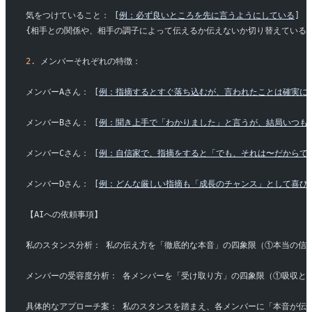
気をつけていること： [
例：必ず良いところを先に言うようにしている
]
{相手との関係や、相手の調子によって伝えるか伝えないか切り替えている}
2.
 メンバーそれぞれの特徴：
メンバーAさん： [
例：指摘するとすぐ落ち込むが、言われたことは確実に
メンバーBさん： [
例：聞き上手で「わかりました」と言うが、結局いつも
メンバーCさん： [
例：自信家で、指摘をすると「でも、それは〜だからで
メンバーDさん： [
例：どんな厳しい指摘も「成長のチャンス」として喜び
【AIへの依頼事項】
私のスタンス分析： 私の伝え方を「徹底的な本音」の四象限（①本当の信
メンバーの受容度分析： 各メンバーを「受け取り方」の四象限（①吸収と
具体的なアプローチ案： 私のスタンスを踏まえ、各メンバーに「本音が伝