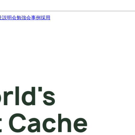
社説明会
勉強会
事例
採用