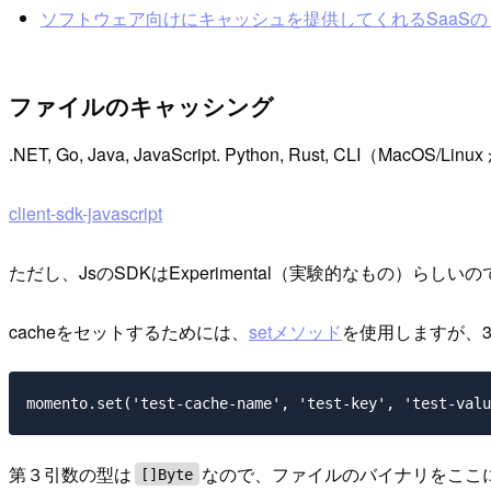
ソフトウェア向けにキャッシュを提供してくれるSaaSの「
ファイルのキャッシング
.NET, Go, Java, JavaScript. Python, Rust, CL
client-sdk-javascript
ただし、JsのSDKはExperimental（実験的なもの）ら
cacheをセットするためには、
setメソッド
を使用しますが、
第３引数の型は
なので、ファイルのバイナリをここ
[]Byte