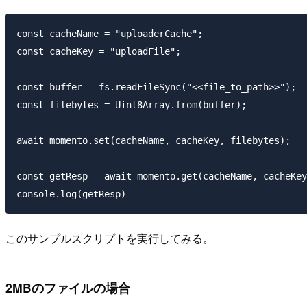
const cacheName = "uploaderCache";

const cacheKey = "uploadFile";

const buffer = fs.readFileSync("<<file_to_path>>");

const filebytes = Uint8Array.from(buffer);

await momento.set(cacheName, cacheKey, filebytes);

const getResp = await momento.get(cacheName, cacheKey
このサンプルスクリプトを実行してみる。
2MBのファイルの場合