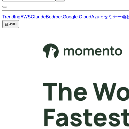
Trending
AWS
Claude
Bedrock
Google Cloud
Azure
セミナー
会
目次