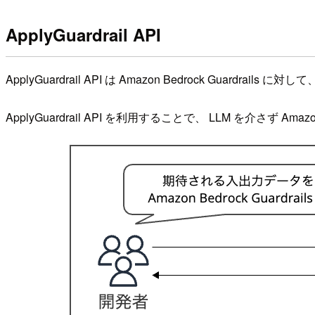
ApplyGuardrail API
ApplyGuardrail API は Amazon Bedrock Guar
ApplyGuardrail API を利用することで、 LLM を介さず Amaz