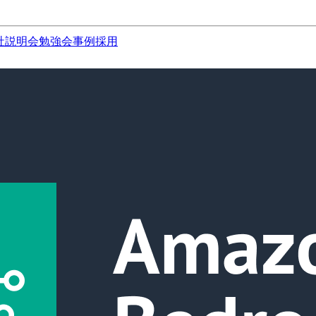
社説明会
勉強会
事例
採用