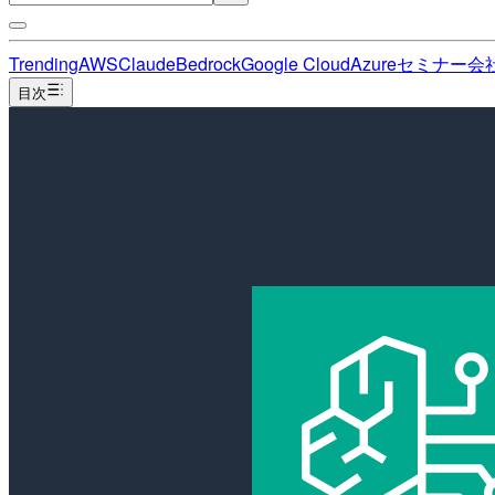
Trending
AWS
Claude
Bedrock
Google Cloud
Azure
セミナー
会
目次