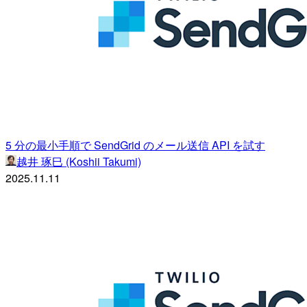
5 分の最小手順で SendGrid のメール送信 API を試す
越井 琢巳 (Koshii Takumi)
2025.11.11