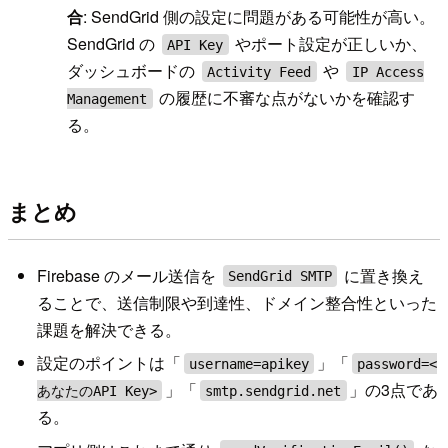
合
: SendGrid 側の設定に問題がある可能性が高い。
SendGrid の
やポート設定が正しいか、
API Key
ダッシュボードの
や
Activity Feed
IP Access
の履歴に不審な点がないかを確認す
Management
る。
まとめ
Firebase のメール送信を
に置き換え
SendGrid SMTP
ることで、送信制限や到達性、ドメイン整合性といった
課題を解決できる。
設定のポイントは「
」「
username=apikey
password=<
」「
」の3点であ
あなたのAPI Key>
smtp.sendgrid.net
る。