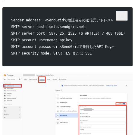
Sender address: <SendGridで検証済みの送信元アドレス>
SMTP server host: smtp.sendgrid.net
SMTP server port: 587, 25, 2525 (STARTTLS) / 465 (SSL)
SMTP account username: apikey
SMTP account password: <SendGridで発行したAPI Key>
SMTP security mode: STARTTLS または SSL