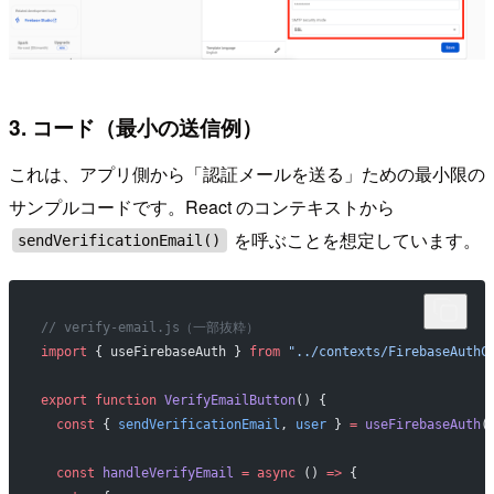
3. コード（最小の送信例）
これは、アプリ側から「認証メールを送る」ための最小限の
サンプルコードです。React のコンテキストから
を呼ぶことを想定しています。
sendVerificationEmail()
// verify-email.js（一部抜粋）
import
 { useFirebaseAuth } 
from
 "../contexts/FirebaseAuthC
export
 function
 VerifyEmailButton
() {
  const
 { 
sendVerificationEmail
, 
user
 } 
=
 useFirebaseAuth
(
  const
 handleVerifyEmail
 =
 async
 () 
=>
 {