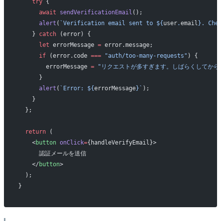
    try
 {
      await
 sendVerificationEmail
();
      alert
(
`Verification email sent to ${
user
.
email
}. Che
    } 
catch
 (error) {
      let
 errorMessage 
=
 error.message;
      if
 (error.code 
===
 "auth/too-many-requests"
) {
        errorMessage 
=
 "リクエストが多すぎます。しばらくしてから
      }
      alert
(
`Error: ${
errorMessage
}`
);
    }
  };
  return
 (
    <
button
 onClick
=
{handleVerifyEmail}>
      認証メールを送信
    </
button
>
  );
}