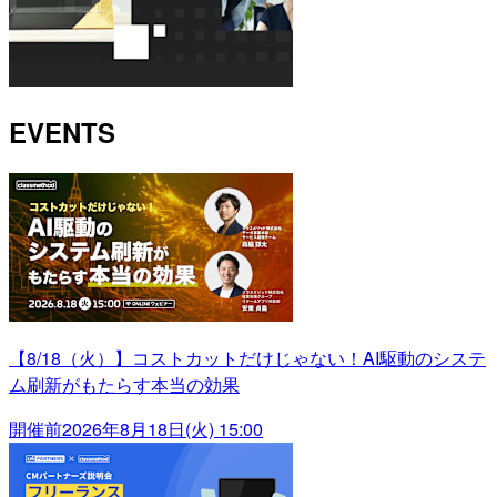
EVENTS
【8/18（火）】コストカットだけじゃない！AI駆動のシステ
ム刷新がもたらす本当の効果
開催前
2026年8月18日(火) 15:00