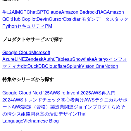
生成AI
MCP
ChatGPT
Claude
Amazon Bedrock
RAG
Amazon
Q
GitHub Copilot
Devin
Cursor
Obsidian
モダンデータスタック
Python
セキュリティ
PM
プロダクトやサービスで探す
Google Cloud
Microsoft
Azure
LINE
Zendesk
Auth0
Tableau
Snowflake
Alteryx
インフォ
マティカ
dbt
DuckDB
Cloudflare
Splunk
Vision One
Notion
特集やシリーズから探す
Google Cloud Next ’25
AWS re:Invent 2025
AWS再入門
2024
AWSトレンドチェック
初心者向け
AWSテクニカルサポ
ート
AWS認定（資格）
製造業関連
ジョインブログ
くらめそ
の情シス
組織開発室の活動
デザイン
Thai
Language
Vietnamese Blog