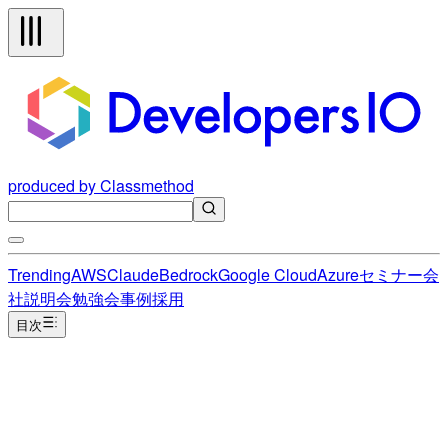
produced by Classmethod
Trending
AWS
Claude
Bedrock
Google Cloud
Azure
セミナー
会
社説明会
勉強会
事例
採用
目次