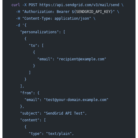
curl
 -X
 POST
 https://api.sendgrid.com/v3/mail/send
 \
  -H
 "Authorization: Bearer ${
SENDGRID_API_KEY
}"
 \
  -H
 "Content-Type: application/json"
 \
  -d
 '{
    "personalizations": [
      {
        "to": [
          {
            "email": "recipient@example.com"
          }
        ]
      }
    ],
    "from": {
      "email": "test@your-domain.example.com"
    },
    "subject": "SendGrid API Test",
    "content": [
      {
        "type": "text/plain",