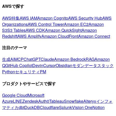
AWSで探す
AWS特集
AWS IAM
Amazon Cognito
AWS Security Hub
AWS
Organizations
AWS Control Tower
Amazon EC2
Amazon
S3
S3 Tables
AWS CDK
Amazon QuickSight
Amazon
Redshift
AWS Amplify
Amazon CloudFront
Amazon Connect
注目のテーマ
生成AI
MCP
ChatGPT
Claude
Amazon Bedrock
RAG
Amazon
Q
GitHub Copilot
Devin
Cursor
Obsidian
モダンデータスタック
Python
セキュリティ
PM
プロダクトやサービスで探す
Google Cloud
Microsoft
Azure
LINE
Zendesk
Auth0
Tableau
Snowflake
Alteryx
インフォ
マティカ
dbt
DuckDB
Cloudflare
Splunk
Vision One
Notion