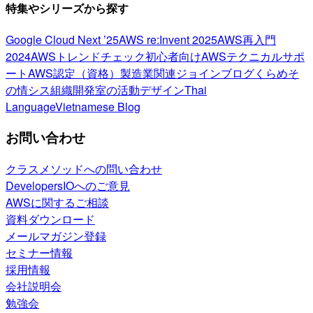
特集やシリーズから探す
Google Cloud Next ’25
AWS re:Invent 2025
AWS再入門
2024
AWSトレンドチェック
初心者向け
AWSテクニカルサポ
ート
AWS認定（資格）
製造業関連
ジョインブログ
くらめそ
の情シス
組織開発室の活動
デザイン
Thai
Language
Vietnamese Blog
お問い合わせ
クラスメソッドへの問い合わせ
DevelopersIOへのご意見
AWSに関するご相談
資料ダウンロード
メールマガジン登録
セミナー情報
採用情報
会社説明会
勉強会