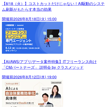
【8/18（火）】コストカットだけじゃない！AI駆動のシステ
ム刷新がもたらす本当の効果
開催前
2026年8月18日(火) 15:00
【AI/AWS/アプリ/データ案件特集】ITフリーランス向け
「CMパートナーズ」 説明会 by クラスメソッド
開催前
2026年8月12日(水) 19:00