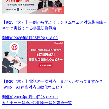
【8/25（火）】事例から学ぶ！ランサムウェア対策最前線～
今すぐ実践できる多重防御戦略
開催前
2026年8月25日(火) 13:00
【8/20（木）】電話の一次対応、まだ人がやってますか？
Twilio × AI 顧客対応自動化ウェビナー
開催前
2026年8月20日(木) 15:00
セミナー一覧
会社説明会一覧
勉強会一覧