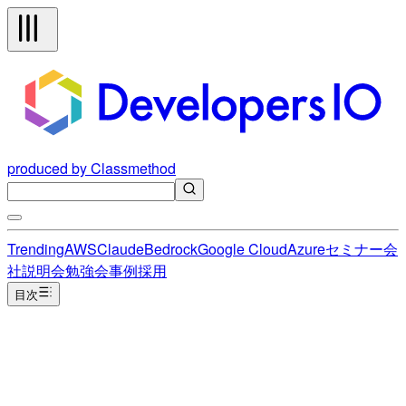
produced by Classmethod
Trending
AWS
Claude
Bedrock
Google Cloud
Azure
セミナー
会
社説明会
勉強会
事例
採用
目次