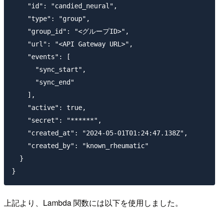
    "id": "candied_neural",

    "type": "group",

    "group_id": "<グループID>",

    "url": "<API Gateway URL>",

    "events": [

      "sync_start",

      "sync_end"

    ],

    "active": true,

    "secret": "******",

    "created_at": "2024-05-01T01:24:47.138Z",

    "created_by": "known_rheumatic"

  }

上記より、Lambda 関数には以下を使用しました。