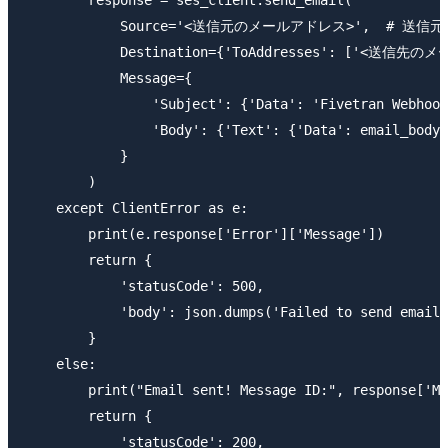
        response = ses_client.send_email(

            Source='<送信元のメールアドレス>',  # 送
            Destination={'ToAddresses': ['<
            Message={

                'Subject': {'Data': 'Fivetran Webh
                'Body': {'Text': {'Data': email_bo
            }

        )

    except ClientError as e:

        print(e.response['Error']['Message'])

        return {

            'statusCode': 500,

            'body': json.dumps('Failed to send email'
        }

    else:

        print("Email sent! Message ID:", response['Me
        return {

            'statusCode': 200,
