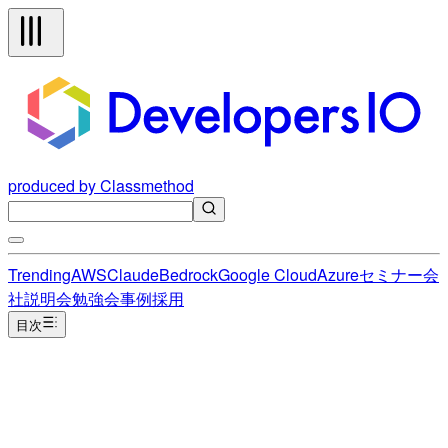
produced by Classmethod
Trending
AWS
Claude
Bedrock
Google Cloud
Azure
セミナー
会
社説明会
勉強会
事例
採用
目次