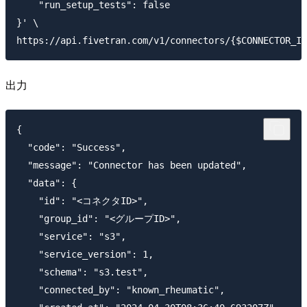
    "run_setup_tests": false

}' \

出力
{

  "code": "Success",

  "message": "Connector has been updated",

  "data": {

    "id": "<コネクタID>",

    "group_id": "<グループID>",

    "service": "s3",

    "service_version": 1,

    "schema": "s3.test",

    "connected_by": "known_rheumatic",
