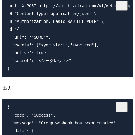
curl -X POST https://api.fivetran.com/v1/webhooks/gro
-H "Content-Type: application/json" \

-H "Authorization: Basic $AUTH_HEADER" \

-d '{

  "url": "'$URL'",

  "events": ["sync_start","sync_end"],

  "active": true,

  "secret": "<シークレット>"

出力
{

  "code": "Success",

  "message": "Group webhook has been created",

  "data": {
