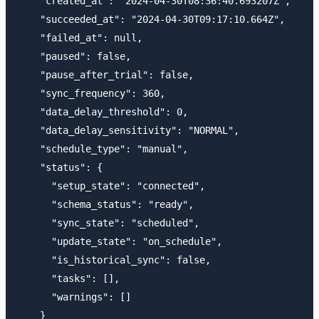
    "created_at": "2024-04-30T08:36:40.693207Z",

    "succeeded_at": "2024-04-30T09:17:10.664Z",

    "failed_at": null,

    "paused": false,

    "pause_after_trial": false,

    "sync_frequency": 360,

    "data_delay_threshold": 0,

    "data_delay_sensitivity": "NORMAL",

    "schedule_type": "manual",

    "status": {

      "setup_state": "connected",

      "schema_status": "ready",

      "sync_state": "scheduled",

      "update_state": "on_schedule",

      "is_historical_sync": false,

      "tasks": [],

      "warnings": []

    }
