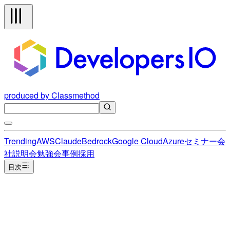
produced by Classmethod
Trending
AWS
Claude
Bedrock
Google Cloud
Azure
セミナー
会
社説明会
勉強会
事例
採用
目次