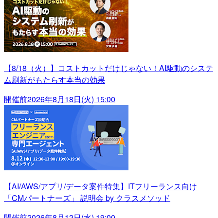
【8/18（火）】コストカットだけじゃない！AI駆動のシステ
ム刷新がもたらす本当の効果
開催前
2026年8月18日(火) 15:00
【AI/AWS/アプリ/データ案件特集】ITフリーランス向け
「CMパートナーズ」 説明会 by クラスメソッド
開催前
2026年8月12日(水) 19:00