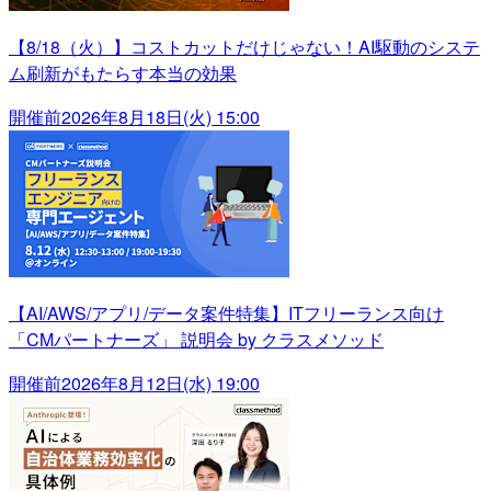
【8/18（火）】コストカットだけじゃない！AI駆動のシステ
ム刷新がもたらす本当の効果
開催前
2026年8月18日(火) 15:00
【AI/AWS/アプリ/データ案件特集】ITフリーランス向け
「CMパートナーズ」 説明会 by クラスメソッド
開催前
2026年8月12日(水) 19:00