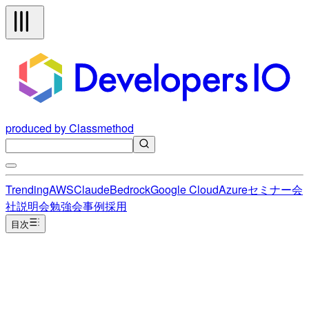
produced by Classmethod
Trending
AWS
Claude
Bedrock
Google Cloud
Azure
セミナー
会
社説明会
勉強会
事例
採用
目次