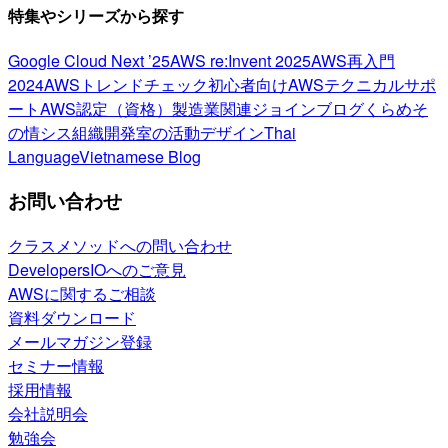
特集やシリーズから探す
Google Cloud Next ’25
AWS re:Invent 2025
AWS再入門
2024
AWSトレンドチェック
初心者向け
AWSテクニカルサポ
ート
AWS認定（資格）
製造業関連
ジョインブログ
くらめそ
の情シス
組織開発室の活動
デザイン
Thai
Language
Vietnamese Blog
お問い合わせ
クラスメソッドへの問い合わせ
DevelopersIOへのご意見
AWSに関するご相談
資料ダウンロード
メールマガジン登録
セミナー情報
採用情報
会社説明会
勉強会