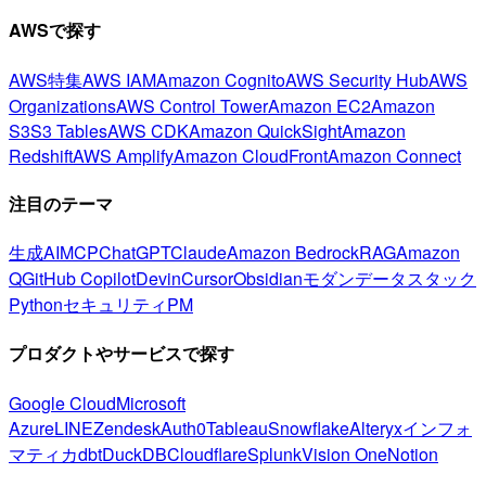
AWSで探す
AWS特集
AWS IAM
Amazon Cognito
AWS Security Hub
AWS
Organizations
AWS Control Tower
Amazon EC2
Amazon
S3
S3 Tables
AWS CDK
Amazon QuickSight
Amazon
Redshift
AWS Amplify
Amazon CloudFront
Amazon Connect
注目のテーマ
生成AI
MCP
ChatGPT
Claude
Amazon Bedrock
RAG
Amazon
Q
GitHub Copilot
Devin
Cursor
Obsidian
モダンデータスタック
Python
セキュリティ
PM
プロダクトやサービスで探す
Google Cloud
Microsoft
Azure
LINE
Zendesk
Auth0
Tableau
Snowflake
Alteryx
インフォ
マティカ
dbt
DuckDB
Cloudflare
Splunk
Vision One
Notion