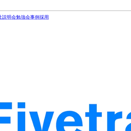
社説明会
勉強会
事例
採用