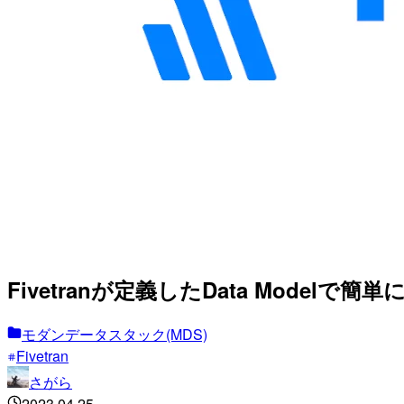
Fivetranが定義したData Modelで簡
モダンデータスタック(MDS)
Fivetran
さがら
2023.04.25