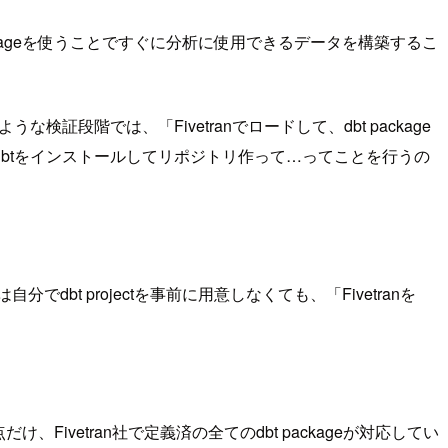
ckageを使うことですぐに分析に使用できるデータを構築するこ
うな検証段階では、「Fivetranでロードして、dbt package
btをインストールしてリポジトリ作って…ってことを行うの
dbt projectを事前に用意しなくても、「Fivetranを
、Fivetran社で定義済の全てのdbt packageが対応してい