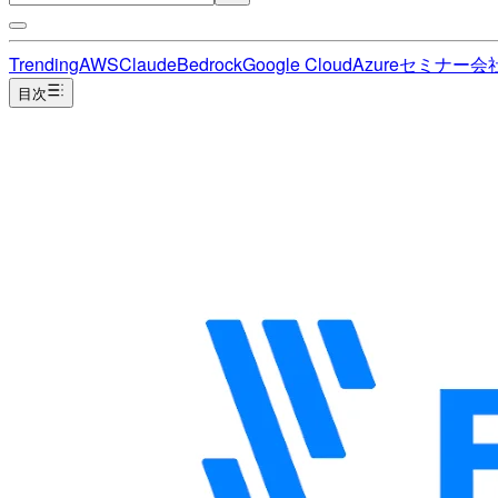
Trending
AWS
Claude
Bedrock
Google Cloud
Azure
セミナー
会
目次