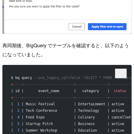
再同期後、BigQuery でテーブルを確認すると、以下のよう
になっていました。
$ bq query 
--use_legacy_sql=false 'SELECT * FROM `testdb.e
+
----+------------------------+---------------+-----------
| id |       event_name       |   category    |  
status
   
+
----+------------------------+---------------+-----------
|  
1
 | Music Festival         | Entertainment | active    
|  
2
 | Tech Conference        | Technology    | active    
|  
4
 | Food Expo              | Culinary      | cancelled 
|  
5
 | Startup Pitch          | Business      | active    
|  
7
 | Summer Workshop        | Education     | active    