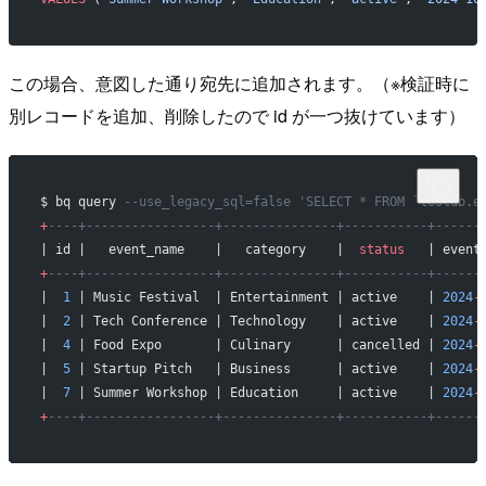
この場合、意図した通り宛先に追加されます。（※検証時に
別レコードを追加、削除したので id が一つ抜けています）
$ bq query 
--use_legacy_sql=false 'SELECT * FROM `testdb.e
+
----+-----------------+---------------+-----------+------
| id |   event_name    |   category    |  
status
   | event
+
----+-----------------+---------------+-----------+------
|  
1
 | Music Festival  | Entertainment | active    | 
2024
-
|  
2
 | Tech Conference | Technology    | active    | 
2024
-
|  
4
 | Food Expo       | Culinary      | cancelled | 
2024
-
|  
5
 | Startup Pitch   | Business      | active    | 
2024
-
|  
7
 | Summer Workshop | Education     | active    | 
2024
-
+
----+-----------------+---------------+-----------+------