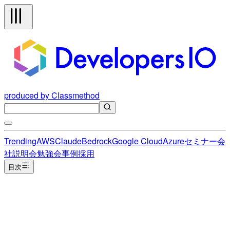
produced by Classmethod
Trending
AWS
Claude
Bedrock
Google Cloud
Azure
セミナー
会
社説明会
勉強会
事例
採用
目次