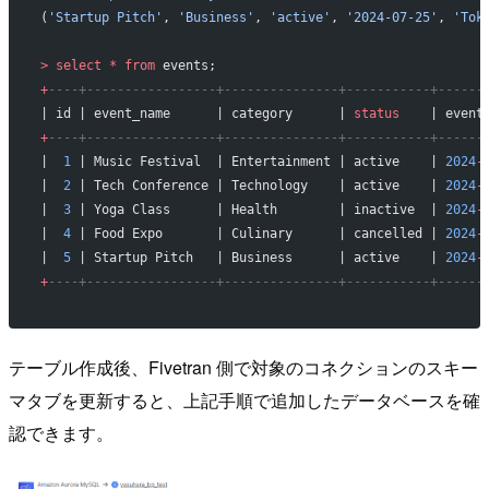
(
'Startup Pitch'
, 
'Business'
, 
'active'
, 
'2024-07-25'
, 
'Tok
>
 select
 *
 from
 events;
+
----+-----------------+---------------+-----------+------
| id | event_name      | category      | 
status
    | event
+
----+-----------------+---------------+-----------+------
|  
1
 | Music Festival  | Entertainment | active    | 
2024
-
|  
2
 | Tech Conference | Technology    | active    | 
2024
-
|  
3
 | Yoga Class      | Health        | inactive  | 
2024
-
|  
4
 | Food Expo       | Culinary      | cancelled | 
2024
-
|  
5
 | Startup Pitch   | Business      | active    | 
2024
-
+
----+-----------------+---------------+-----------+------
テーブル作成後、Fivetran 側で対象のコネクションのスキー
マタブを更新すると、上記手順で追加したデータベースを確
認できます。