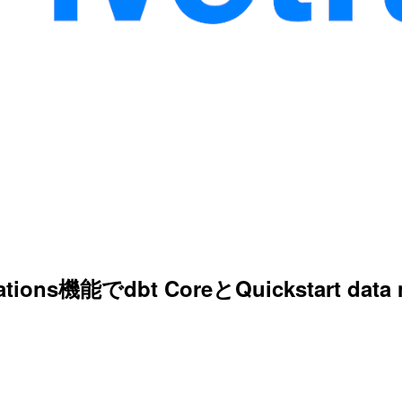
rmations機能でdbt CoreとQuickstar