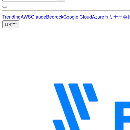
Trending
AWS
Claude
Bedrock
Google Cloud
Azure
セミナー
会
目次