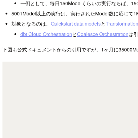
一例として、毎日150Modelくらいの実行ならば、150
5001Model以上の実行は、実行されたModel数に応じて
対象となるのは、
Quickstart data models
と
Transformation
dbt Cloud Orchestration
と
Coalesce Orchestration
は
下図も公式ドキュメントからの引用ですが、1ヶ月に35000