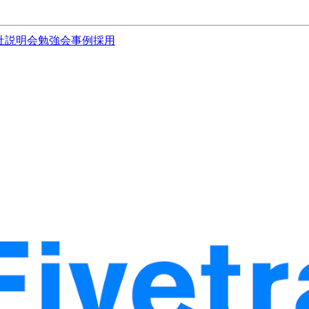
社説明会
勉強会
事例
採用