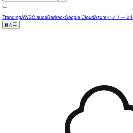
Trending
AWS
Claude
Bedrock
Google Cloud
Azure
セミナー
会
目次