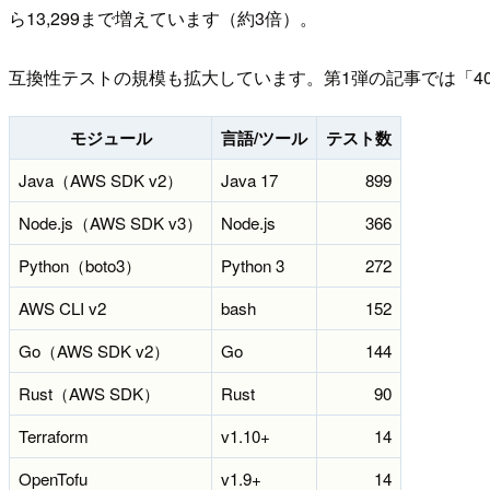
ら13,299まで増えています（約3倍）。
互換性テストの規模も拡大しています。第1弾の記事では「40
モジュール
言語/ツール
テスト数
Java（AWS SDK v2）
Java 17
899
Node.js（AWS SDK v3）
Node.js
366
Python（boto3）
Python 3
272
AWS CLI v2
bash
152
Go（AWS SDK v2）
Go
144
Rust（AWS SDK）
Rust
90
Terraform
v1.10+
14
OpenTofu
v1.9+
14