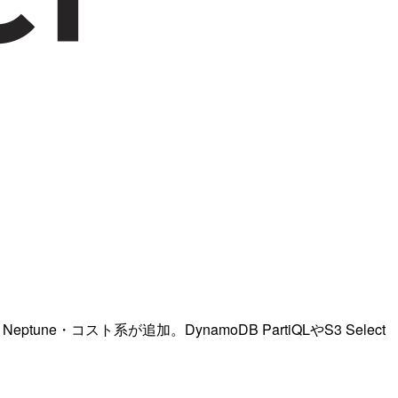
tune・コスト系が追加。DynamoDB PartiQLやS3 Select