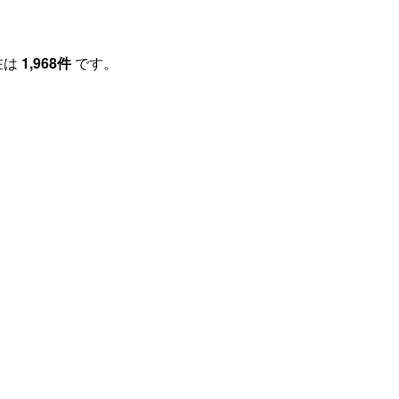
在は
1,968件
です。