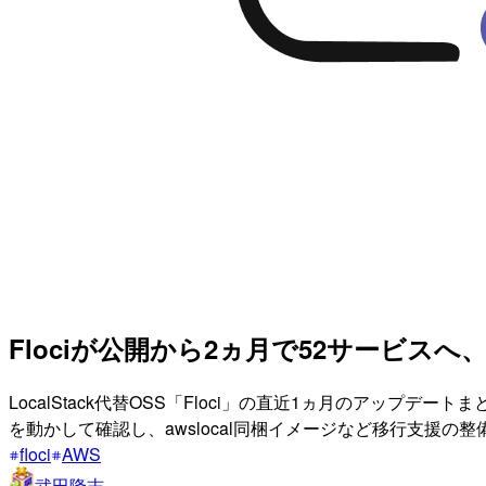
Flociが公開から2ヵ月で52サービス
LocalStack代替OSS「Floci」の直近1ヵ月のアップデートまとめ
を動かして確認し、awslocal同梱イメージなど移行支援の
floci
AWS
武田隆志