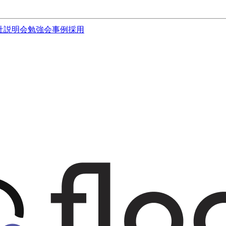
社説明会
勉強会
事例
採用