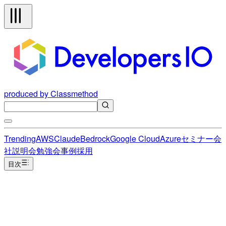
produced by Classmethod
Trending
AWS
Claude
Bedrock
Google Cloud
Azure
セミナー
会
社説明会
勉強会
事例
採用
目次