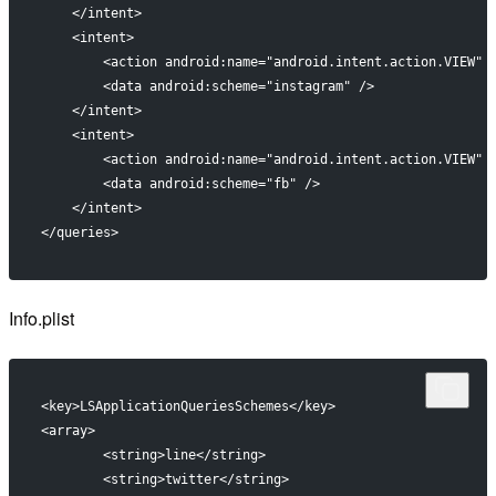
    </intent>
    <intent>
        <action android:name="android.intent.action.VIEW" 
        <data android:scheme="instagram" />
    </intent>
    <intent>
        <action android:name="android.intent.action.VIEW" 
        <data android:scheme="fb" />
    </intent>
</queries>
Info.plist
<key>LSApplicationQueriesSchemes</key>
<array>
	<string>line</string>
	<string>twitter</string>