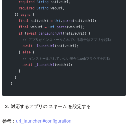
    required
 String
 nativeUrl,
    required
 String
 webUrl,
  }) 
async
 {
    final
 nativeUri 
=
 Uri
.
parse
(nativeUrl);
    final
 webUri 
=
 Uri
.
parse
(webUrl);
    if
 (
await
 canLaunchUrl
(nativeUri)) {
      // アプリがインストールされている場合はアプリを起動
      await
 _launchUrl
(nativeUri);
    } 
else
 {
      // インストールされていない場合はwebブラウザを起動
      await
 _launchUrl
(webUri);
    }
  }
}
対応するアプリの スキーム を設定する
参考：
url_launcher #configuration