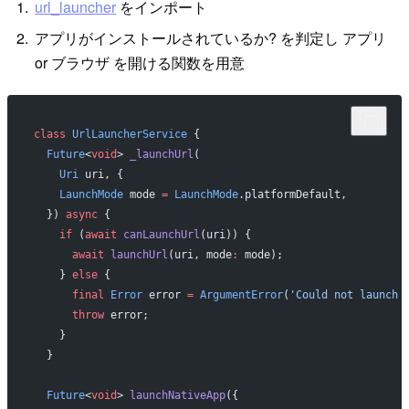
url_launcher
をインポート
アプリがインストールされているか? を判定し アプリ
or ブラウザ を開ける関数を用意
class
 UrlLauncherService
 {
  Future
<
void
> 
_launchUrl
(
    Uri
 uri, {
    LaunchMode
 mode 
=
 LaunchMode
.platformDefault,
  }) 
async
 {
    if
 (
await
 canLaunchUrl
(uri)) {
      await
 launchUrl
(uri, mode
:
 mode);
    } 
else
 {
      final
 Error
 error 
=
 ArgumentError
(
'Could not launch 
      throw
 error;
    }
  }
  Future
<
void
> 
launchNativeApp
({