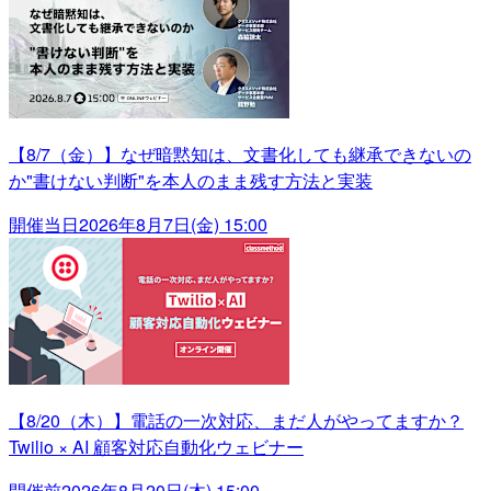
【8/7（金）】なぜ暗黙知は、文書化しても継承できないの
か"書けない判断"を本人のまま残す方法と実装
開催当日
2026年8月7日(金) 15:00
【8/20（木）】電話の一次対応、まだ人がやってますか？
Twilio × AI 顧客対応自動化ウェビナー
開催前
2026年8月20日(木) 15:00