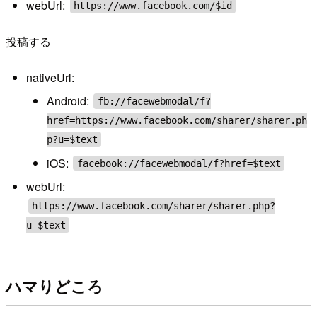
webUrl:
https://www.facebook.com/$id
投稿する
nativeUrl:
Android:
fb://facewebmodal/f?
href=https://www.facebook.com/sharer/sharer.ph
p?u=$text
iOS:
facebook://facewebmodal/f?href=$text
webUrl:
https://www.facebook.com/sharer/sharer.php?
u=$text
ハマりどころ