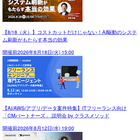
【8/18（火）】コストカットだけじゃない！AI駆動のシステ
ム刷新がもたらす本当の効果
開催前
2026年8月18日(火) 15:00
【AI/AWS/アプリ/データ案件特集】ITフリーランス向け
「CMパートナーズ」 説明会 by クラスメソッド
開催前
2026年8月12日(水) 19:00