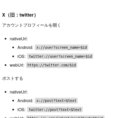
X（旧：twitter）
アカウントプロフィールを開く
nativeUrl:
Android:
x://user?screen_name=$id
iOS:
twitter://user?screen_name=$id
webUrl:
https://twitter.com/$id
ポストする
nativeUrl:
Android:
x://post?text=$text
iOS:
twitter://post?text=$text