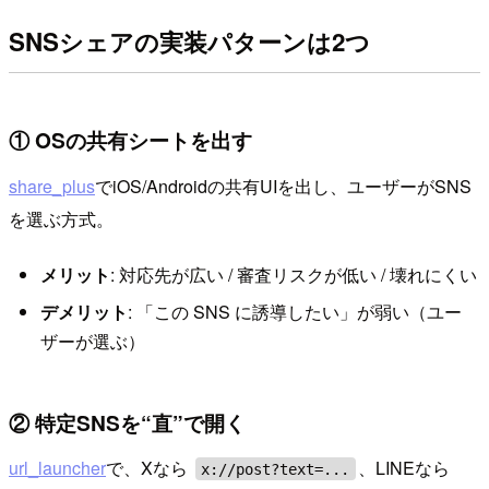
SNSシェアの実装パターンは2つ
① OSの共有シートを出す
share_plus
でiOS/Androidの共有UIを出し、ユーザーがSNS
を選ぶ方式。
メリット
: 対応先が広い / 審査リスクが低い / 壊れにくい
デメリット
: 「この SNS に誘導したい」が弱い（ユー
ザーが選ぶ）
② 特定SNSを“直”で開く
url_launcher
で、Xなら
、LINEなら
x://post?text=...