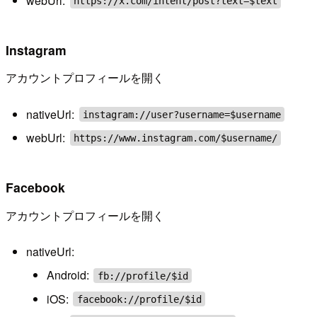
webUrl:
https://x.com/intent/post?text=$text
Instagram
アカウントプロフィールを開く
nativeUrl:
instagram://user?username=$username
webUrl:
https://www.instagram.com/$username/
Facebook
アカウントプロフィールを開く
nativeUrl:
Android:
fb://profile/$id
iOS:
facebook://profile/$id