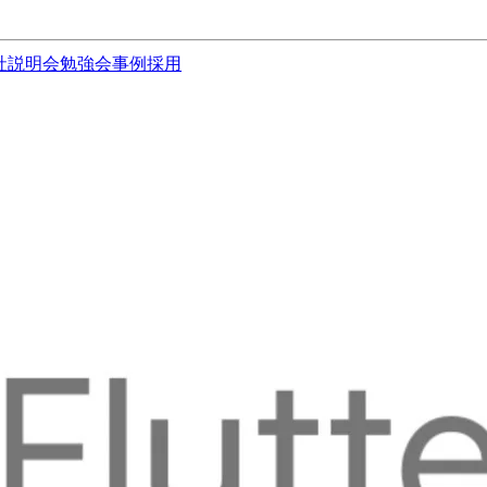
社説明会
勉強会
事例
採用