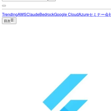
Trending
AWS
Claude
Bedrock
Google Cloud
Azure
セミナー
会
目次