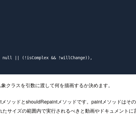
 null || (!isComplex && !willChange)),

 された具象クラスを引数に渡して何を描画するか決めます。
intメソッドとshouldRepaintメソッドです。paintメソッ
られたサイズの範囲内で実行されるべきと動画やドキュメントに