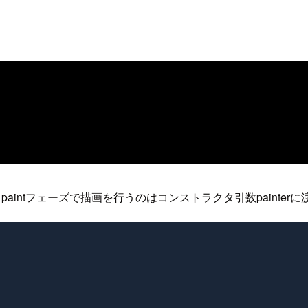
intフェーズで描画を行うのはコンストラクタ引数painterに渡したp