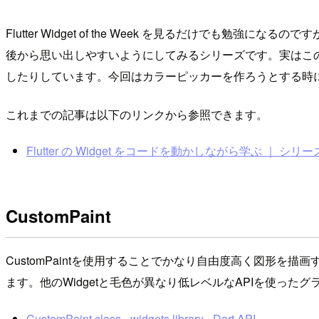
Flutter Widget of the Week を見るだけ
後から思い出しやすいようにしてみるシリーズです。実はこ
したりしています。今回はカラーピッカーを作ろうとする時にCust
これまでの記事は以下のリンクから参照できます。
Flutter の Widget をコードを動かしながら学ぶ ｜ シリーズ ｜
CustomPaint
CustomPaintを使用することでかなり自由度高く図形を
ます。他のWidgetと毛色が異なり低レベルなAPIを使っ
CustomPaint class - widgets library - Dart API