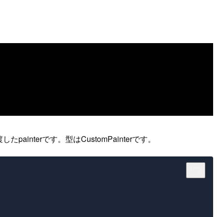
ainterです。型はCustomPainterです。