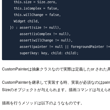
    this.size = Size.zero,

    this.isComplex = false,

    this.willChange = false,

    Widget child,

  }) : assert(size != null),

       assert(isComplex != null),

       assert(willChange != null),

       assert(painter != null || foregroundPainter !=
CustomPainterは抽象クラスなので実際は定義したor
CustomPainterを継承して実装する時、実装が必須なのはpa
Sizeのオブジェクトが与えられます。描画コマンドは与え
描画を行うメソッドは以下のようなものです。