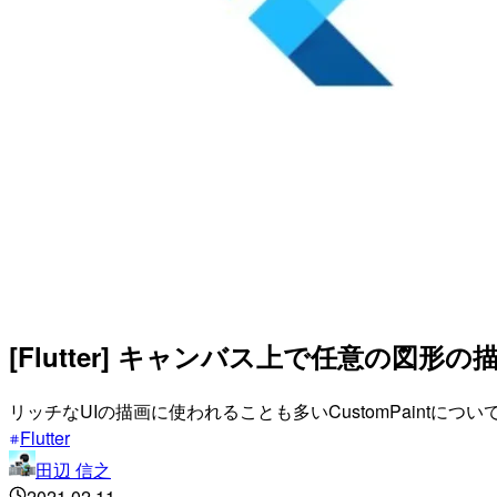
[Flutter] キャンバス上で任意の図形の
リッチなUIの描画に使われることも多いCustomPaintにつ
Flutter
田辺 信之
2021.02.11