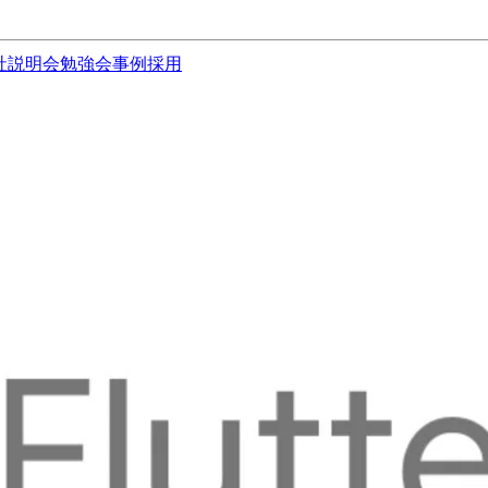
社説明会
勉強会
事例
採用