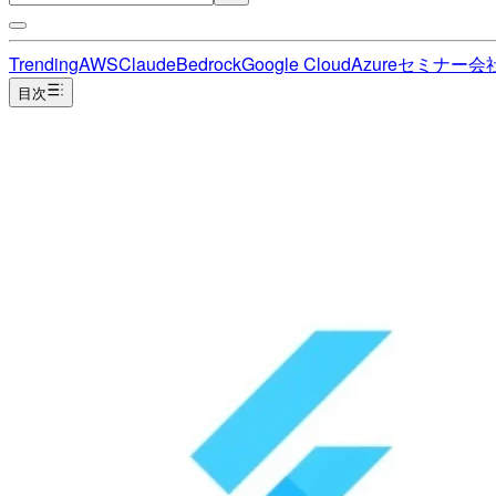
Trending
AWS
Claude
Bedrock
Google Cloud
Azure
セミナー
会
目次