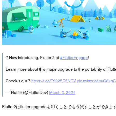
? Now introducing, Flutter 2 at
#FlutterEngage
!
Learn more about this major upgrade to the portability of Flu
Check it out ?
https://t.co/T9025C5NCV
pic.twitter.com/G8kg
— Flutter (@FlutterDev)
March 3, 2021
Flutter2はflutter upgradeを叩くことでもう試すことができま