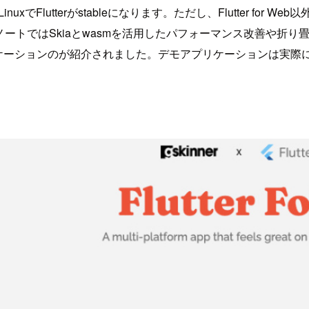
 LinuxでFlutterがstableになります。ただし、Flutter for Web以外
ーノートではSkiaとwasmを活用したパフォーマンス改善や
アプリケーションのが紹介されました。デモアプリケーションは実