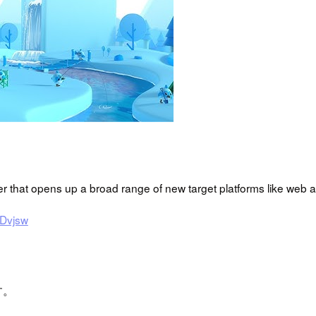
tter that opens up a broad range of new target platforms like web
CDvjsw
す。