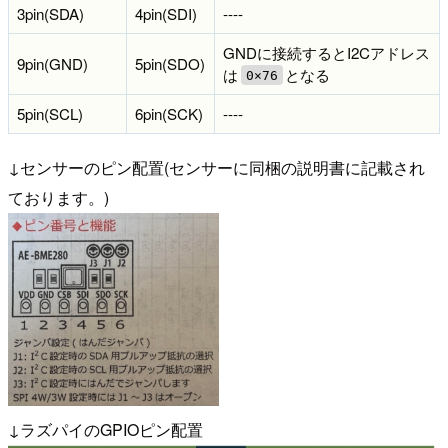
3pin(SDA)
4pin(SDI)
----
GNDに接続するとI2Cアドレス
9pin(GND)
5pin(SDO)
は
となる
0×76
5pin(SCL)
6pin(SCK)
----
↓センサーのピン配置(センサーに同梱の説明書に記載され
ております。)
↓ラズパイのGPIOピン配置