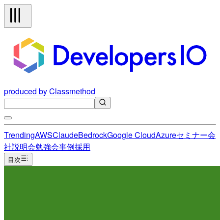
produced by Classmethod
Trending
AWS
Claude
Bedrock
Google Cloud
Azure
セミナー
会
社説明会
勉強会
事例
採用
目次