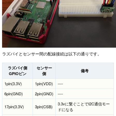
ラズパイとセンサー間の配線接続は以下の通りです。
ラズパイ側
センサー
備考
GPIOピン
側
1pin(3.3V)
1pin(VDD)
----
6pin(GND)
2pin(GND)
----
3.3vに繋ぐことでI2C通信モー
17pin(3.3V)
3pin(CSB)
ドになる