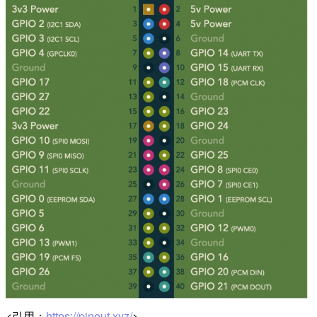
<引用：
https://pinout.xyz/
>