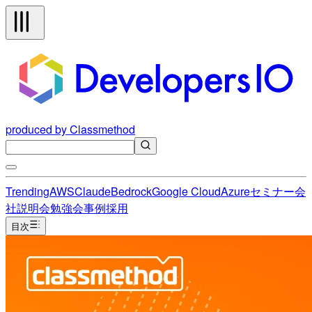
produced by Classmethod
Trending
AWS
Claude
Bedrock
Google Cloud
Azure
セミナー
会
社説明会
勉強会
事例
採用
目次