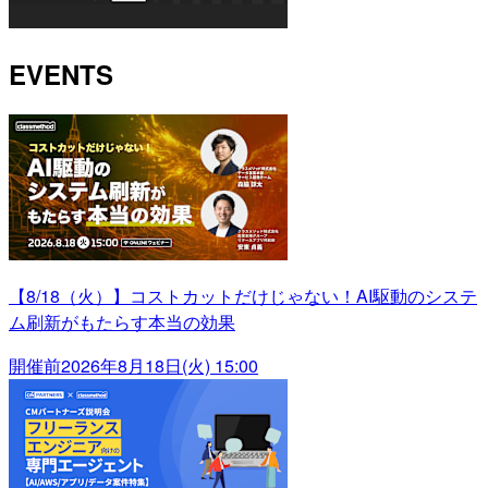
EVENTS
【8/18（火）】コストカットだけじゃない！AI駆動のシステ
ム刷新がもたらす本当の効果
開催前
2026年8月18日(火) 15:00