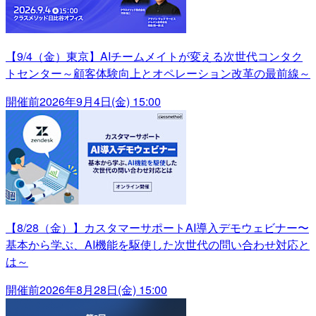
【9/4（金）東京】AIチームメイトが変える次世代コンタク
トセンター～顧客体験向上とオペレーション改革の最前線～
開催前
2026年9月4日(金) 15:00
【8/28（金）】カスタマーサポートAI導入デモウェビナー〜
基本から学ぶ、AI機能を駆使した次世代の問い合わせ対応と
は～
開催前
2026年8月28日(金) 15:00