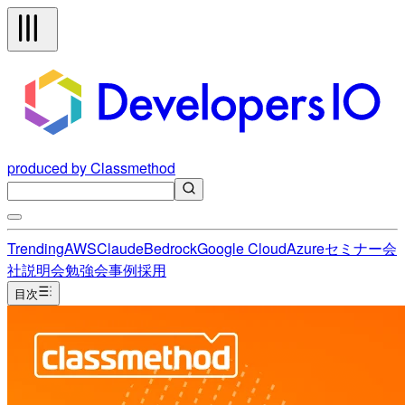
produced by Classmethod
Trending
AWS
Claude
Bedrock
Google Cloud
Azure
セミナー
会
社説明会
勉強会
事例
採用
目次