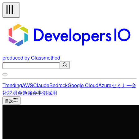
produced by Classmethod
Trending
AWS
Claude
Bedrock
Google Cloud
Azure
セミナー
会
社説明会
勉強会
事例
採用
目次