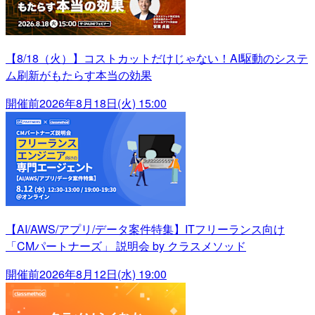
【8/18（火）】コストカットだけじゃない！AI駆動のシステ
ム刷新がもたらす本当の効果
開催前
2026年8月18日(火) 15:00
【AI/AWS/アプリ/データ案件特集】ITフリーランス向け
「CMパートナーズ」 説明会 by クラスメソッド
開催前
2026年8月12日(水) 19:00