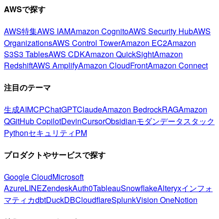
AWSで探す
AWS特集
AWS IAM
Amazon Cognito
AWS Security Hub
AWS
Organizations
AWS Control Tower
Amazon EC2
Amazon
S3
S3 Tables
AWS CDK
Amazon QuickSight
Amazon
Redshift
AWS Amplify
Amazon CloudFront
Amazon Connect
注目のテーマ
生成AI
MCP
ChatGPT
Claude
Amazon Bedrock
RAG
Amazon
Q
GitHub Copilot
Devin
Cursor
Obsidian
モダンデータスタック
Python
セキュリティ
PM
プロダクトやサービスで探す
Google Cloud
Microsoft
Azure
LINE
Zendesk
Auth0
Tableau
Snowflake
Alteryx
インフォ
マティカ
dbt
DuckDB
Cloudflare
Splunk
Vision One
Notion