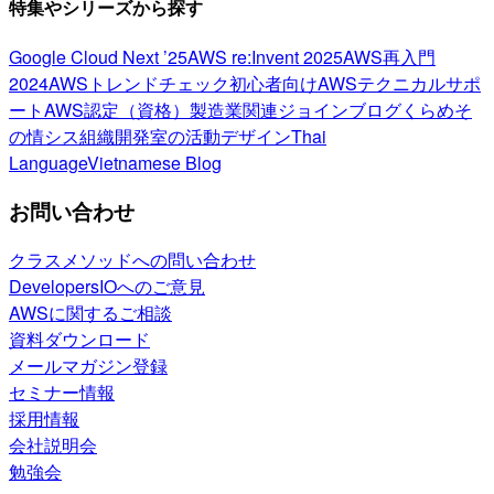
特集やシリーズから探す
Google Cloud Next ’25
AWS re:Invent 2025
AWS再入門
2024
AWSトレンドチェック
初心者向け
AWSテクニカルサポ
ート
AWS認定（資格）
製造業関連
ジョインブログ
くらめそ
の情シス
組織開発室の活動
デザイン
Thai
Language
Vietnamese Blog
お問い合わせ
クラスメソッドへの問い合わせ
DevelopersIOへのご意見
AWSに関するご相談
資料ダウンロード
メールマガジン登録
セミナー情報
採用情報
会社説明会
勉強会