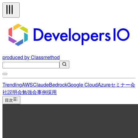
produced by Classmethod
Trending
AWS
Claude
Bedrock
Google Cloud
Azure
セミナー
会
社説明会
勉強会
事例
採用
目次