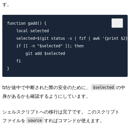
す。
function gadd() {

    local selected

    selected=$(git status -s | fzf | awk '{print $2}'
    if [[ -n "$selected" ]]; then

        git add $selected

    fi

fzfが途中で中断された際の安全のために、
の中
$selected
身があるかも確認するようにしています。
シェルスクリプトへの移行は完了です。 このスクリプト
ファイルを
すればコマンドが使えます。
source