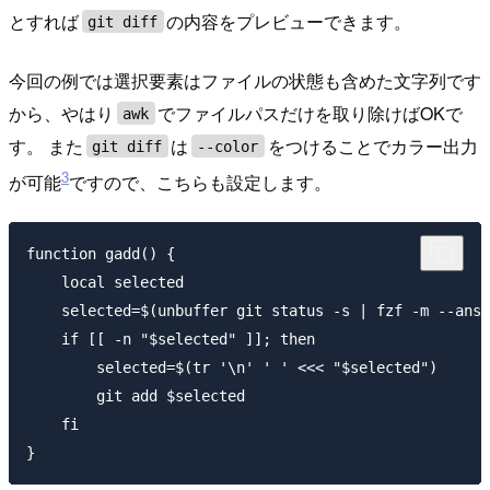
とすれば
の内容をプレビューできます。
git diff
今回の例では選択要素はファイルの状態も含めた文字列です
から、やはり
でファイルパスだけを取り除けばOKで
awk
す。 また
は
をつけることでカラー出力
git diff
--color
3
が可能
ですので、こちらも設定します。
function gadd() {

    local selected

    selected=$(unbuffer git status -s | fzf -m --ansi
    if [[ -n "$selected" ]]; then

        selected=$(tr '\n' ' ' <<< "$selected")

        git add $selected

    fi
