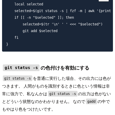
    local selected

    selected=$(git status -s | fzf -m | awk '{print $
    if [[ -n "$selected" ]]; then

        selected=$(tr '\n' ' ' <<< "$selected")

        git add $selected

    fi

の色付けを有効にする
git status -s
を普通に実行した場合、その出力には色が
git status -s
つきます。 人間がものを識別するときに色という情報は非
常に強力で、私なんかは
の出力は色がない
git status -s
とどういう状態なのかわかりません。 なので
の中で
gadd
もやはり色をつけたいです。